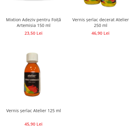
Hartie craft
Carton/Hartie efecte speciale
Mixtion Adeziv pentru Foiță
Vernis șerlac decerat Atelier
Carton/Hartie Scrapbooking
Artemisia 150 ml
250 ml
Carton/Hartie unicolor
23,50 Lei
46,90 Lei
Hartie creponata
Hartie dantelata
Hartie matase
Hartie origami
Hartie reciclata/manuala
Plicuri
Carton
Rame, albume, notesuri
Masti
Vernis șerlac Atelier 125 ml
Forme/Figurine carton
Panglici, snururi, sarma
45,90 Lei
Dantela