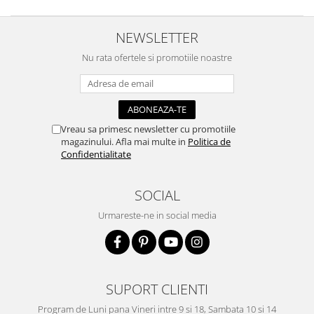
Panglici craciun
Panglici decor
NEWSLETTER
Snur/sfoara/fir
Nu rata ofertele si promotiile noastre
Metal
Aplice decor
Sticla
Platouri
Vreau sa primesc newsletter cu promotiile
Sticlute
magazinului. Afla mai multe in
Politica de
Confidentialitate
Altele
Stampile, sigilii
SOCIAL
Baze stampile
Urmareste-ne in social media
Stampile lemn
Stampile silicon
Ustensile, aparate
Cutter, trimmer
SUPORT CLIENTI
Perforatoare
Program de Luni pana Vineri intre 9 si 18, Sambata 10 si 14
Pistoale de lipit