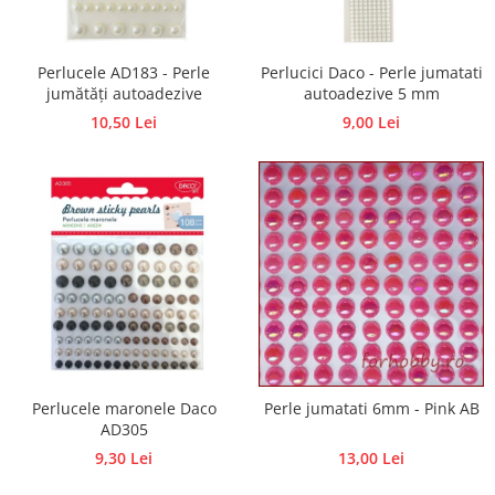
Hartie craft
Carton/Hartie efecte speciale
Perlucele AD183 - Perle
Perlucici Daco - Perle jumatati
Carton/Hartie Scrapbooking
jumătăți autoadezive
autoadezive 5 mm
Carton/Hartie unicolor
10,50 Lei
9,00 Lei
Hartie creponata
Hartie dantelata
Hartie matase
Hartie origami
Hartie reciclata/manuala
Plicuri
Carton
Rame, albume, notesuri
Masti
Perlucele maronele Daco
Perle jumatati 6mm - Pink AB
Forme/Figurine carton
AD305
Panglici, snururi, sarma
9,30 Lei
13,00 Lei
Dantela