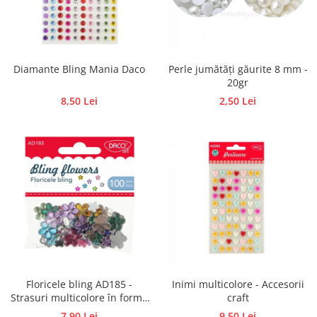
Diamante Bling Mania Daco
Perle jumătăți găurite 8 mm -
20gr
8,50 Lei
2,50 Lei
Floricele bling AD185 -
Inimi multicolore - Accesorii
Strasuri multicolore în formă
craft
de flori
7,90 Lei
9,50 Lei