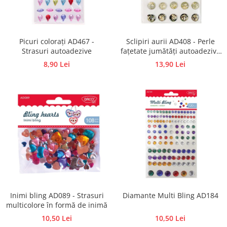
Traforaj, pirogravura
Ustensile
Polistiren
Picuri colorați AD467 -
Sclipiri aurii AD408 - Perle
Strasuri autoadezive
fațetate jumătăți autoadezive
Ceramica
cu foiță de aur
8,90 Lei
13,90 Lei
Accesorii floristica
Hartie creponata
Plante uscate
Materiale textile
Articole din bumbac
Modele termoadezive
Saculeti
Design cofetarie
Forme pentru turnat ciocolata
Mozaic
Inimi bling AD089 - Strasuri
Diamante Multi Bling AD184
multicolore în formă de inimă
Pictura pe fata si corp
10,50 Lei
10,50 Lei
Vopsea pentru fata si corp