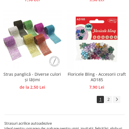
Stras panglică - Diverse culori
Floricele Bling - Accesorii craft
și lățimi
AD185
de la 2,50 Lei
7,90 Lei
1
2
Strasuri acrilice autoadezive
Ideal pentru ornarea de: pahare pentru miri, invitații, felicitări, globuri