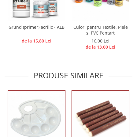
Panglici craciun
Panglici decor
Snur/sfoara/fir
Metal
Grund (primer) acrilic - ALB
Culori pentru Textile, Piele
si PVC Pentart
Aplice decor
de la 15,80 Lei
16,00 Lei
Sticla
de la 13,00 Lei
Platouri
Sticlute
Altele
PRODUSE SIMILARE
Stampile, sigilii
Baze stampile
Stampile lemn
Stampile silicon
Ustensile, aparate
Cutter, trimmer
Perforatoare
Pistoale de lipit