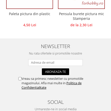
Traforaj, pirogravura
Ustensile
Paleta pictura din plastic
Pensula burete pictura mic
Stamperia
Polistiren
4,50 Lei
de la 2,30 Lei
Ceramica
Accesorii floristica
Hartie creponata
NEWSLETTER
Plante uscate
Nu rata ofertele si promotiile noastre
Materiale textile
Articole din bumbac
Modele termoadezive
Saculeti
Vreau sa primesc newsletter cu promotiile
Design cofetarie
magazinului. Afla mai multe in
Politica de
Confidentialitate
Forme pentru turnat ciocolata
Mozaic
SOCIAL
Pictura pe fata si corp
Urmareste-ne in social media
Vopsea pentru fata si corp