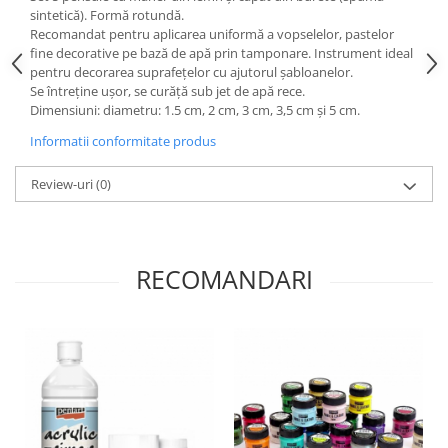
sintetică). Formă rotundă.
Hartie craft
Recomandat pentru aplicarea uniformă a vopselelor, pastelor
fine decorative pe bază de apă prin tamponare. Instrument ideal
Carton/Hartie efecte speciale
pentru decorarea suprafețelor cu ajutorul șabloanelor.
Carton/Hartie Scrapbooking
Se întreține ușor, se curăță sub jet de apă rece.
Carton/Hartie unicolor
Dimensiuni: diametru: 1.5 cm, 2 cm, 3 cm, 3,5 cm și 5 cm.
Hartie creponata
Informatii conformitate produs
Hartie dantelata
Review-uri
(0)
Hartie matase
Hartie origami
Hartie reciclata/manuala
Plicuri
RECOMANDARI
Carton
Rame, albume, notesuri
Masti
Forme/Figurine carton
Panglici, snururi, sarma
Dantela