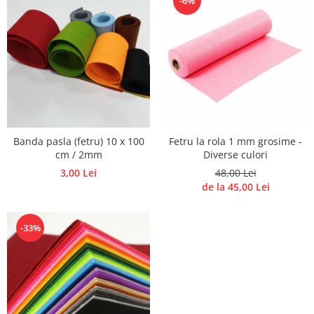
-6%
Traforaj, pirogravura
Ustensile
Polistiren
Ceramica
Accesorii floristica
Hartie creponata
Plante uscate
Banda pasla (fetru) 10 x 100
Fetru la rola 1 mm grosime -
Materiale textile
cm / 2mm
Diverse culori
3,00 Lei
48,00 Lei
Articole din bumbac
de la 45,00 Lei
Modele termoadezive
Saculeti
-33%
Design cofetarie
Forme pentru turnat ciocolata
Mozaic
Pictura pe fata si corp
Vopsea pentru fata si corp