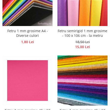
Hartie craft
Carton/Hartie efecte speciale
Carton/Hartie Scrapbooking
Carton/Hartie unicolor
Fetru 1 mm grosime A4 -
Fetru semirigid 1 mm grosime
Hartie creponata
Diverse culori
- 100 x 106 cm - la metru
Hartie dantelata
1,80 Lei
18,50 Lei
Hartie matase
15,00 Lei
Hartie origami
Hartie reciclata/manuala
Plicuri
Carton
Rame, albume, notesuri
Masti
Forme/Figurine carton
Panglici, snururi, sarma
Dantela