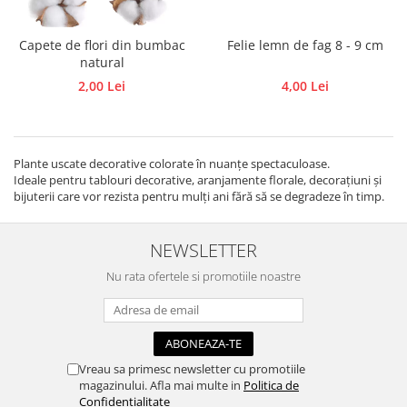
Lacuri de crapare
Cutii, suporturi
Rame
Paste antichizante
Diverse
Rozete,colturi, baghete decor
Capete de flori din bumbac
Felie lemn de fag 8 - 9 cm
Solventi
Figurine, elemente decor
natural
Suport lumanari, inele pt servetele
Vopsele antichizante
Nasturi, spatule, betisoare
2,00 Lei
4,00 Lei
Toamna
Culori special decorative
Rame pentru brodat
Valentine's
Rame/Coperti album
Bait, lazur
Ustensile si accesorii
Accesorii craft
Contur/Liner
Turnare sapun
Plante uscate decorative colorate în nuanțe spectaculoase.
Ideale pentru tablouri decorative, aranjamente florale, decorațiuni și
Media ink
Abtibild cu mesaje
Forme pentru turnat sapun
bijuterii care vor rezista pentru mulți ani fără să se degradeze în timp.
Pigmenti
Flori artificiale
Turnare lumanari
Seturi
Magneti
Rasini/Silicon matrite
NEWSLETTER
Vopsea de tabla
Ochi Mobili
Vopsea efect perle/3D
Paiete
Nu rata ofertele si promotiile noastre
Vopsea pentru textile si piele
Pene decor
Vopsea sticla si portelan
Perle jumatati/Strasuri
Vopsea/Pulbere cu efect de catifea
Pom pom
Vreau sa primesc newsletter cu promotiile
Auritura
Quilling
magazinului. Afla mai multe in
Politica de
Sarma plusata
Auxiliare
Confidentialitate