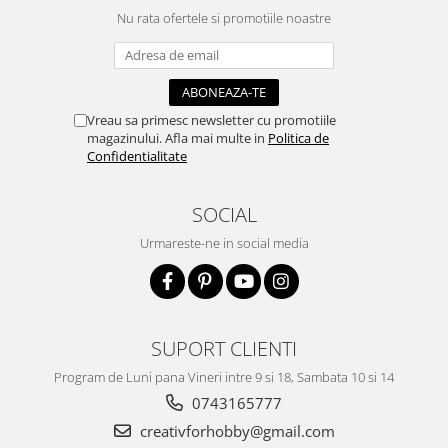
Nu rata ofertele si promotiile noastre
Hartie craft
Carton/Hartie efecte speciale
Carton/Hartie Scrapbooking
Carton/Hartie unicolor
Vreau sa primesc newsletter cu promotiile
Hartie creponata
magazinului. Afla mai multe in
Politica de
Confidentialitate
Hartie dantelata
Hartie matase
SOCIAL
Hartie origami
Hartie reciclata/manuala
Urmareste-ne in social media
Plicuri
Carton
Rame, albume, notesuri
SUPORT CLIENTI
Masti
Forme/Figurine carton
Program de Luni pana Vineri intre 9 si 18, Sambata 10 si 14
Panglici, snururi, sarma
0743165777
Dantela
creativforhobby@gmail.com