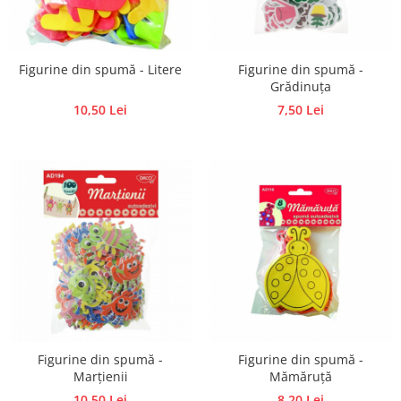
Accesorii pictura pe fata
Pluta
Figurine din spumă - Litere
Figurine din spumă -
Grădinuța
10,50 Lei
7,50 Lei
Figurine din spumă -
Figurine din spumă -
Marțienii
Mămăruță
10,50 Lei
8,20 Lei