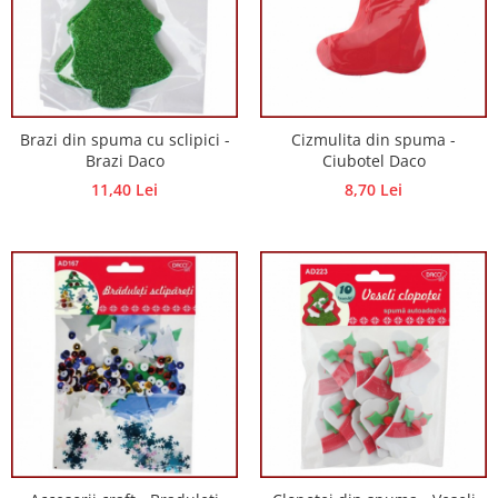
Hartie craft
Carton/Hartie efecte speciale
Carton/Hartie Scrapbooking
Carton/Hartie unicolor
Brazi din spuma cu sclipici -
Cizmulita din spuma -
Hartie creponata
Brazi Daco
Ciubotel Daco
Hartie dantelata
11,40 Lei
8,70 Lei
Hartie matase
Hartie origami
Hartie reciclata/manuala
Plicuri
Carton
Rame, albume, notesuri
Masti
Forme/Figurine carton
Panglici, snururi, sarma
Dantela