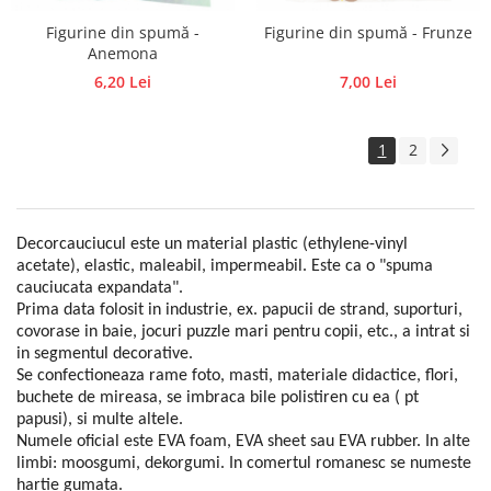
Figurine din spumă -
Figurine din spumă - Frunze
Anemona
6,20 Lei
7,00 Lei
1
2
Decorcauciucul este un material plastic (ethylene-vinyl
acetate), elastic, maleabil, impermeabil. Este ca o "spuma
cauciucata expandata".
Prima data folosit in industrie, ex. papucii de strand, suporturi,
covorase in baie, jocuri puzzle mari pentru copii, etc., a intrat si
in segmentul decorative.
Se confectioneaza rame foto, masti, materiale didactice, flori,
buchete de mireasa, se imbraca bile polistiren cu ea ( pt
papusi), si multe altele.
Numele oficial este EVA foam, EVA sheet sau EVA rubber. In alte
limbi: moosgumi, dekorgumi. In comertul romanesc se numeste
hartie gumata.