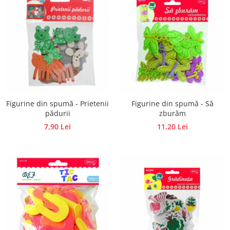
Traforaj, pirogravura
Ustensile
Polistiren
Ceramica
Accesorii floristica
Hartie creponata
Plante uscate
Figurine din spumă - Prietenii
Figurine din spumă - Să
Materiale textile
pădurii
zburăm
7,90 Lei
11,20 Lei
Articole din bumbac
Modele termoadezive
Saculeti
Design cofetarie
Forme pentru turnat ciocolata
Mozaic
Pictura pe fata si corp
Vopsea pentru fata si corp