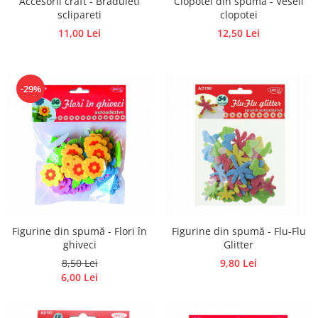
Accesorii craft - Braduleti
Clopotei din spuma - Veseli
Panglici craciun
sclipareti
clopotei
Panglici decor
11,00 Lei
12,50 Lei
Snur/sfoara/fir
Metal
Aplice decor
-29%
Sticla
Platouri
Sticlute
Altele
Stampile, sigilii
Baze stampile
Stampile lemn
Figurine din spumă - Flori în
Figurine din spumă - Flu-Flu
Stampile silicon
ghiveci
Glitter
Ustensile, aparate
8,50 Lei
9,80 Lei
6,00 Lei
Cutter, trimmer
Perforatoare
Pistoale de lipit