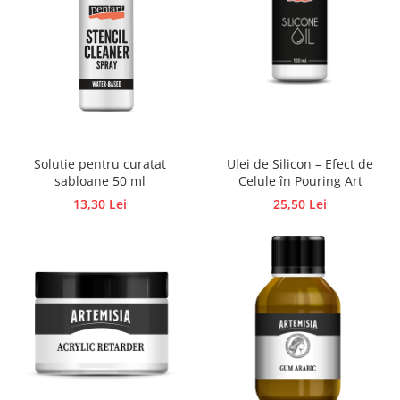
Traforaj, pirogravura
Ustensile
Polistiren
Ceramica
Accesorii floristica
Hartie creponata
Solutie pentru curatat
Ulei de Silicon – Efect de
Plante uscate
sabloane 50 ml
Celule în Pouring Art
Materiale textile
13,30 Lei
25,50 Lei
Articole din bumbac
Modele termoadezive
Saculeti
Design cofetarie
Forme pentru turnat ciocolata
Mozaic
Pictura pe fata si corp
Vopsea pentru fata si corp