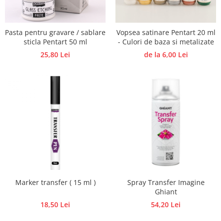
Hartie craft
Carton/Hartie efecte speciale
Pasta pentru gravare / sablare
Vopsea satinare Pentart 20 ml
Carton/Hartie Scrapbooking
sticla Pentart 50 ml
- Culori de baza si metalizate
Carton/Hartie unicolor
25,80 Lei
de la 6,00 Lei
Hartie creponata
Hartie dantelata
Hartie matase
Hartie origami
Hartie reciclata/manuala
Plicuri
Carton
Rame, albume, notesuri
Masti
Marker transfer ( 15 ml )
Spray Transfer Imagine
Forme/Figurine carton
Ghiant
Panglici, snururi, sarma
18,50 Lei
54,20 Lei
Dantela