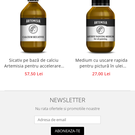
Sicativ pe bază de calciu
Medium cu uscare rapida
Artemisia pentru accelerarea
pentru pictură în ulei
uscării vopselelor în ulei
Artemisia 100 ml
57,50 Lei
27,00 Lei
NEWSLETTER
Nu rata ofertele si promotiile noastre