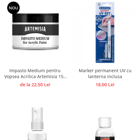
Panglici craciun
NOU
Panglici decor
Snur/sfoara/fir
Metal
Aplice decor
Sticla
Platouri
Sticlute
Impasto Medium pentru
Marker permanent UV cu
Altele
Vopsea Acrilica Artemisia 150
lanterna inclusa
Stampile, sigilii
- 500 ml
de la 22,50 Lei
18,00 Lei
Baze stampile
Stampile lemn
Stampile silicon
Ustensile, aparate
Cutter, trimmer
Perforatoare
Pistoale de lipit