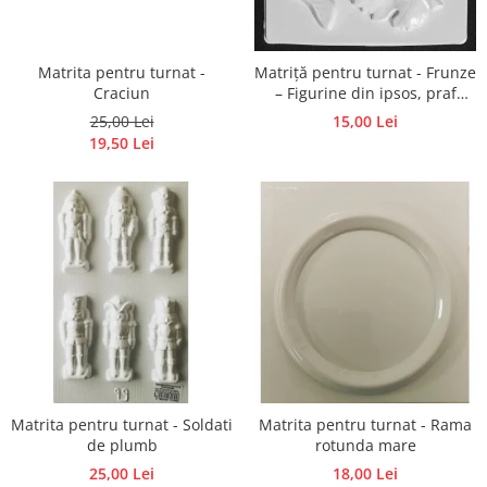
Matrita pentru turnat -
Matriță pentru turnat - Frunze
Craciun
– Figurine din ipsos, praf
ceramic, beton, piatră lichidă
25,00 Lei
15,00 Lei
19,50 Lei
Matrita pentru turnat - Soldati
Matrita pentru turnat - Rama
de plumb
rotunda mare
25,00 Lei
18,00 Lei