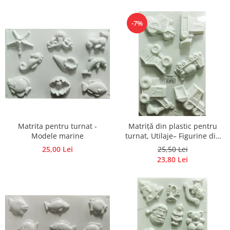
sau săpun
Accesorii pictura pe fata
-7%
Pluta
Matrita pentru turnat -
Matriță din plastic pentru
Modele marine
turnat, Utilaje– Figurine din
ipsos, praf ceramic, beton,
25,00 Lei
25,50 Lei
piatră lichidă sau săpun
23,80 Lei