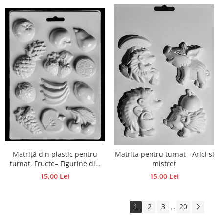
Matriță din plastic pentru
Matrita pentru turnat - Arici si
turnat, Fructe– Figurine din
mistret
ipsos, praf ceramic, beton,
15,00 Lei
15,00 Lei
piatră lichidă sau săpun
1
2
3
20
...