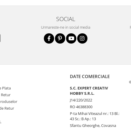
SOCIAL
Urmareste-ne in social media
DATE COMERCIALE
©
 Plata
S.C. EXPERT CREATIV
HOBBY S.R.L.
e Retur
J14/220/2022
Produselor
RO 46388300
de Retur
P-ta Mihai Viteazul nr.: 13 Bl.:
43 Sc.: B Ap.: 13
L
Sfantu Gheorghe, Covasna