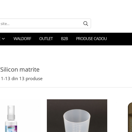
E
WALDORF
OUTLET
B2B
PRODUSE CADOU
/Silicon matrite
1-
13
din
13
produse