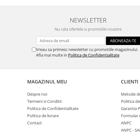
Panglici craciun
Panglici decor
NEWSLETTER
Snur/sfoara/fir
Metal
Nu rata ofertele si promotiile noastre
Aplice decor
Sticla
Vreau sa primesc newsletter cu promotiile magazinului.
Platouri
Afla mai multe in
Politica de Confidentialitate
Sticlute
Altele
Stampile, sigilii
MAGAZINUL MEU
CLIENTI
Baze stampile
Despre noi
Metode de
Stampile lemn
Termeni si Conditii
Politica d
Stampile silicon
Politica de Confidentialitate
Garantia 
Ustensile, aparate
Politica de livrare
Formular 
Cutter, trimmer
Contact
ANPC
ANPC - SA
Perforatoare
Pistoale de lipit