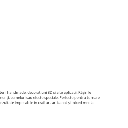
terii handmade, decorațiuni 3D și alte aplicații. Rășinile
gmenți, cerneluri sau efecte speciale. Perfecte pentru turnare
 rezultate impecabile în crafturi, artizanat și mixed media!