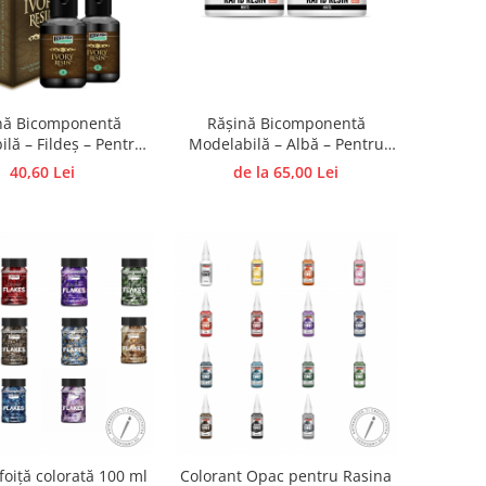
nă Bicomponentă
Rășină Bicomponentă
lă – Fildeș – Pentru
Modelabilă – Albă – Pentru
i și Figurine – Uscare
Bijuterii și Figurine – Uscare
40,60 Lei
de la 65,00 Lei
Rapidă - 1:1
Rapidă - 1:1
foiță colorată 100 ml
Colorant Opac pentru Rasina