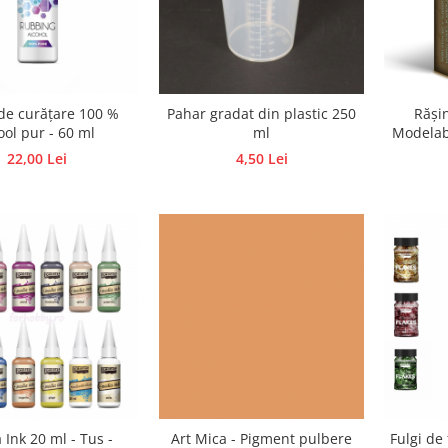
de curățare 100 %
Pahar gradat din plastic 250
Răși
ool pur - 60 ml
ml
Modelabi
Bijuteri
22,00 Lei
4,50 Lei
Ink 20 ml - Tus -
Art Mica - Pigment pulbere
Fulgi de 