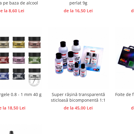
a pe baza de alcool
perlat 9g
e la 8,60 Lei
de la 16,50 Lei
d
gele 0.8 - 1 mm 40 g
Super rășină transparentă
Foite de 
sticloasă bicomponentă 1:1
e la 18,50 Lei
de la 45,00 Lei
d