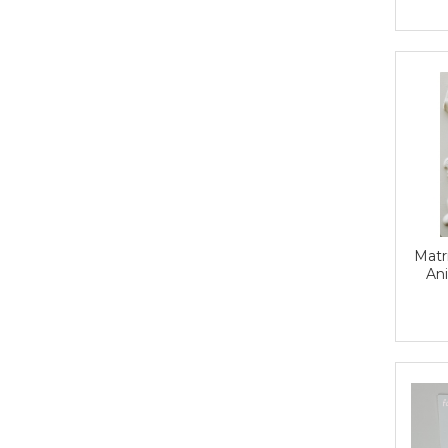
Aplice decor
Sticla
Platouri
Sticlute
Altele
Stampile, sigilii
Baze stampile
Stampile lemn
Stampile silicon
Ustensile, aparate
Matr
Cutter, trimmer
An
Perforatoare
Pistoale de lipit
Traforaj, pirogravura
Ustensile
Polistiren
Ceramica