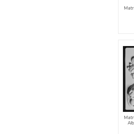
Carton/Hartie Scrapbooking
Carton/Hartie unicolor
Matr
Hartie creponata
Hartie dantelata
Hartie matase
Hartie origami
Hartie reciclata/manuala
Plicuri
Carton
Rame, albume, notesuri
Masti
Forme/Figurine carton
Panglici, snururi, sarma
Dantela
Panglici craciun
Panglici decor
Matr
Snur/sfoara/fir
Al
Metal