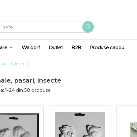
are
Waldorf
Outlet
B2B
Produse cadou
 pasari, insecte
le, pasari, insecte
a:
1-
24
din
58
produse