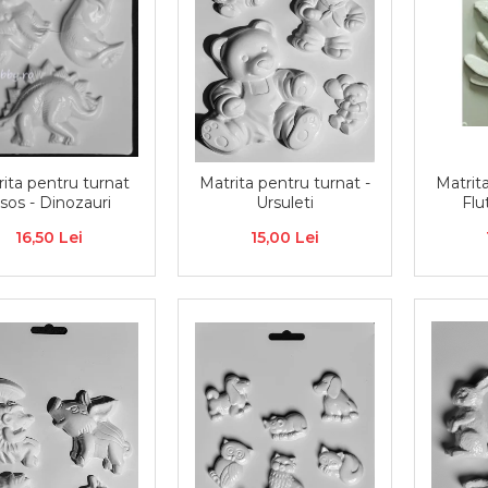
ita pentru turnat
Matrita pentru turnat -
Matrita
psos - Dinozauri
Ursuleti
Flut
16,50 Lei
15,00 Lei