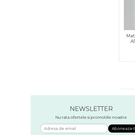
Accesorii floristica
Hartie creponata
Plante uscate
Materiale textile
Articole din bumbac
Matr
Modele termoadezive
A5
Saculeti
Design cofetarie
Forme pentru turnat ciocolata
Mozaic
Pictura pe fata si corp
Vopsea pentru fata si corp
Accesorii pictura pe fata
Pluta
NEWSLETTER
Nu rata ofertele si promotiile noastre