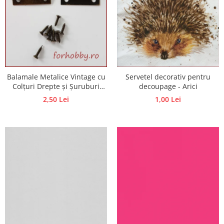
Balamale Metalice Vintage cu
Servetel decorativ pentru
Colțuri Drepte și Șuruburi
decoupage - Arici
Incluse – Deschidere 270° –
2,50 Lei
1,00 Lei
Diverse Dimensiuni