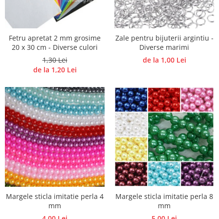
Accesorii pictura pe fata
Pluta
Fetru apretat 2 mm grosime
Zale pentru bijuterii argintiu -
20 x 30 cm - Diverse culori
Diverse marimi
1,30 Lei
de la 1,00 Lei
de la 1,20 Lei
Margele sticla imitatie perla 4
Margele sticla imitatie perla 8
mm
mm
4,00 Lei
5,00 Lei