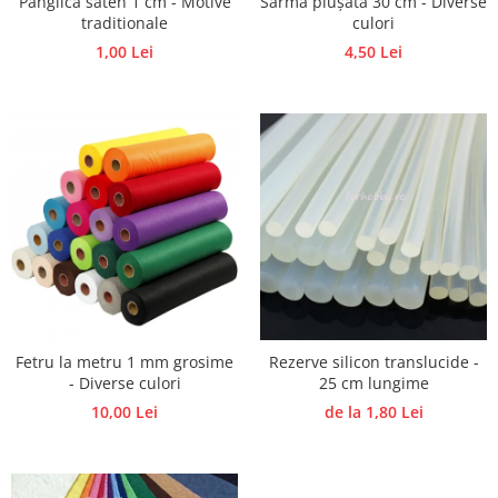
Panglica saten 1 cm - Motive
Sarma plușata 30 cm - Diverse
Panglici craciun
traditionale
culori
Panglici decor
1,00 Lei
4,50 Lei
Snur/sfoara/fir
Metal
Aplice decor
Sticla
Platouri
Sticlute
Altele
Stampile, sigilii
Baze stampile
Stampile lemn
Fetru la metru 1 mm grosime
Rezerve silicon translucide -
Stampile silicon
- Diverse culori
25 cm lungime
Ustensile, aparate
10,00 Lei
de la 1,80 Lei
Cutter, trimmer
Perforatoare
Pistoale de lipit