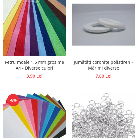
Traforaj, pirogravura
Ustensile
Polistiren
Ceramica
Accesorii floristica
Hartie creponata
Plante uscate
Fetru moale 1.5 mm grosime
Jumătăți coronițe polistiren -
Materiale textile
A4 - Diverse culori
Mărimi diverse
3,90 Lei
7,80 Lei
Articole din bumbac
Modele termoadezive
Saculeti
-8%
Design cofetarie
Forme pentru turnat ciocolata
Mozaic
Pictura pe fata si corp
Vopsea pentru fata si corp