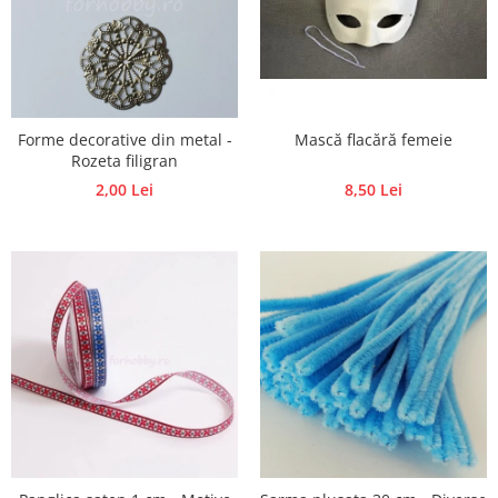
Hartie craft
Carton/Hartie efecte speciale
Carton/Hartie Scrapbooking
Carton/Hartie unicolor
Forme decorative din metal -
Mască flacără femeie
Hartie creponata
Rozeta filigran
Hartie dantelata
2,00 Lei
8,50 Lei
Hartie matase
Hartie origami
Hartie reciclata/manuala
Plicuri
Carton
Rame, albume, notesuri
Masti
Forme/Figurine carton
Panglici, snururi, sarma
Dantela