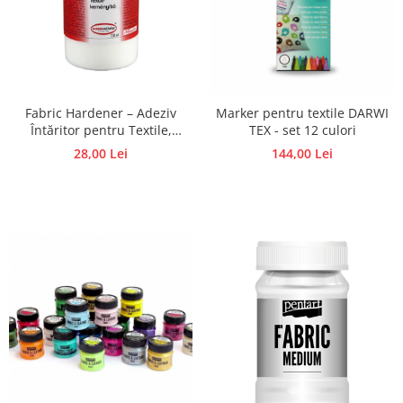
Hartie craft
Carton/Hartie efecte speciale
Carton/Hartie Scrapbooking
Carton/Hartie unicolor
Fabric Hardener – Adeziv
Marker pentru textile DARWI
Hartie creponata
Întăritor pentru Textile,
TEX - set 12 culori
Hartie dantelata
Dantelă, Piele 250 ml- Art
28,00 Lei
144,00 Lei
Export
Hartie matase
Hartie origami
Hartie reciclata/manuala
Plicuri
Carton
Rame, albume, notesuri
Masti
Forme/Figurine carton
Panglici, snururi, sarma
Dantela