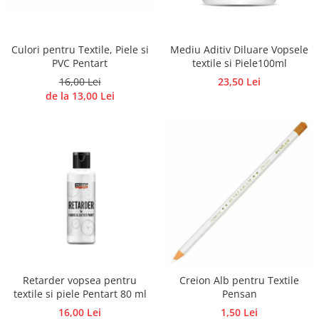
Panglici craciun
Panglici decor
Snur/sfoara/fir
Culori pentru Textile, Piele si
Mediu Aditiv Diluare Vopsele
Metal
PVC Pentart
textile si Piele100ml
16,00 Lei
23,50 Lei
Aplice decor
de la 13,00 Lei
Sticla
Platouri
Sticlute
Altele
Stampile, sigilii
Baze stampile
Stampile lemn
Stampile silicon
Ustensile, aparate
Cutter, trimmer
Retarder vopsea pentru
Creion Alb pentru Textile
textile si piele Pentart 80 ml
Pensan
Perforatoare
16,00 Lei
1,50 Lei
Pistoale de lipit