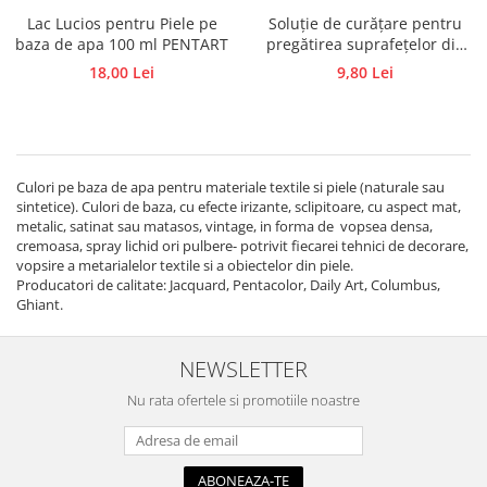
Lac Lucios pentru Piele pe
Soluție de curățare pentru
baza de apa 100 ml PENTART
pregătirea suprafețelor din
piele
18,00 Lei
9,80 Lei
Culori pe baza de apa pentru materiale textile si piele (naturale sau
sintetice). Culori de baza, cu efecte irizante, sclipitoare, cu aspect mat,
metalic, satinat sau matasos, vintage, in forma de vopsea densa,
cremoasa, spray lichid ori pulbere- potrivit fiecarei tehnici de decorare,
vopsire a metarialelor textile si a obiectelor din piele.
Producatori de calitate: Jacquard, Pentacolor, Daily Art, Columbus,
Ghiant.
NEWSLETTER
Nu rata ofertele si promotiile noastre