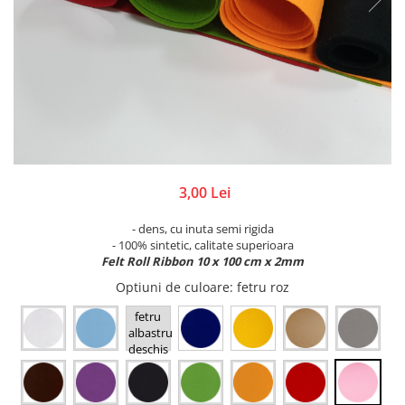
Lacuri de crapare
Cutii, suporturi
Rame
Paste antichizante
Diverse
Rozete,colturi, baghete decor
Solventi
Figurine, elemente decor
Suport lumanari, inele pt servetele
Vopsele antichizante
Nasturi, spatule, betisoare
Toamna
Culori special decorative
Rame pentru brodat
Valentine's
Rame/Coperti album
Bait, lazur
Ustensile si accesorii
Accesorii craft
Contur/Liner
Turnare sapun
Media ink
Abtibild cu mesaje
Forme pentru turnat sapun
3,00 Lei
Pigmenti
Flori artificiale
Turnare lumanari
Seturi
Magneti
- dens, cu inuta semi rigida
Rasini/Silicon matrite
- 100% sintetic, calitate superioara
Vopsea de tabla
Ochi Mobili
Felt Roll Ribbon 10 x 100 cm x 2mm
Vopsea efect perle/3D
Paiete
Optiuni de culoare
: fetru roz
Vopsea pentru textile si piele
Pene decor
fetru
Vopsea sticla si portelan
Perle jumatati/Strasuri
albastru
Vopsea/Pulbere cu efect de catifea
Pom pom
deschis
pal
Auritura
Quilling
Sarma plusata
Auxiliare