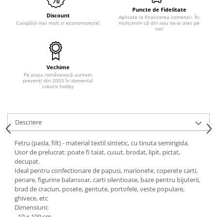
Puncte de Fidelitate
Hartie craft
Discount
Aplicate la finalizarea comenzii. Îți
Cumpără mai mult și economisește!
mulțumim că din nou ne-ai ales pe
Carton/Hartie efecte speciale
noi!
Carton/Hartie Scrapbooking
Carton/Hartie unicolor
Hartie creponata
Vechime
Pe piața românească suntem
Hartie dantelata
prezenți din 2003 în domeniul
creativ hobby
Hartie matase
Hartie origami
Hartie reciclata/manuala
Descriere
Plicuri
Carton
Fetru (pasla, filt) - material textil sintetic, cu tinuta semirigida.
Usor de prelucrat: poate fi taiat, cusut, brodat, lipit, pictat,
Rame, albume, notesuri
decupat.
Masti
Ideal pentru confectionare de papusi, marionete, coperete carti,
penare, figurine balansoar, carti silentioase, baze pentru bijuterii,
Forme/Figurine carton
brad de craciun, posete, gentute, portofele, veste populare,
Panglici, snururi, sarma
ghivece, etc
Dimensiuni:
Dantela
- 10 x 100 cm