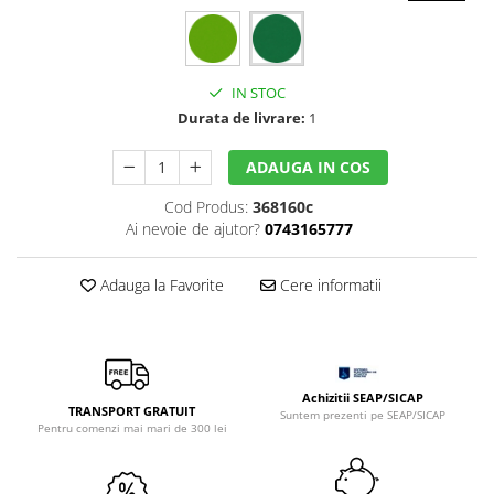
Sclipici
Foite/fulgi schlagmetal
Margele si accesorii
Gel sclipitor
Metal lichid
Accesorii bijuterii
IN STOC
Structurare
Margele de nisip
Durata de livrare:
1
Perle/margele acrilice/lemn
Paste structura
Sabloane
Ustensile, unelte
ADAUGA IN COS
Pensule, accesorii pt pictura/ desen
Sabloane autoadezive
Cod Produs:
368160c
Sabloane plastic
Ai nevoie de ajutor?
0743165777
Accesorii pt pictura/ desen
Sabloane plastic flexibile
Pensule
Sablon metalic
Adauga la Favorite
Cere informatii
Desen
Hartie pentru decupaj
Carbune, pastel
Hartie de orez
Cerneluri, penite
Hartie decupaj
Creioane, markere, pixuri
Achizitii SEAP/SICAP
Servetele
Suporturi pentru pictura
TRANSPORT GRATUIT
Suntem prezenti pe SEAP/SICAP
Confectionare ceasuri
Pentru comenzi mai mari de 300 lei
Agatatori, cleme, cuie
Cadrane lemn/sticla
Sculptura/Gravura
Mecanisme/Cifre