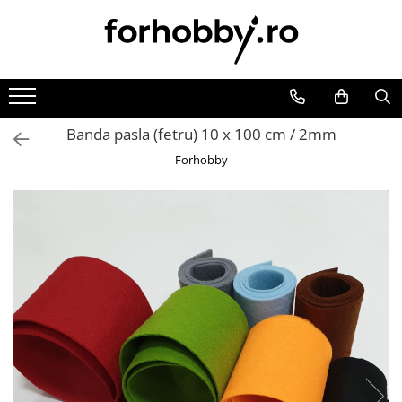
Arta plastica
Hobby
Modelare,Turnare
Culori, vopsele de baza
Fetru
Mulaje din silicon
Culori acrilice
Fetru unicolor
Praf / Pasta modelaj/Plastilina
Banda pasla (fetru) 10 x 100 cm / 2mm
Culori termpera, gouache
Figurine fetru
FIMO
Forhobby
Culori ulei
Lana colorata
Auxiliare si accesorii Fimo
Culori acuarela
Foaie gumata
Matrite pentru ipsos
Auxiliare pictura
Figurine din spuma
Altele
Adezivi
Foaie gumata
Animale, pasari, insecte
Grunduri, primere
Lemn
Corpuri ceresti
Lacuri
Accesorii metalice
Craciun
Medii
Aplicatii mobilier
Flori, fructe, legume
Solventi, diluanti
Baze bijuterii din lemn
Masti
Antichizare
Bile, cercuri, prinsori
Modele marine
Ceara, glazura
Blaturi, tablite, placaje
Pasti