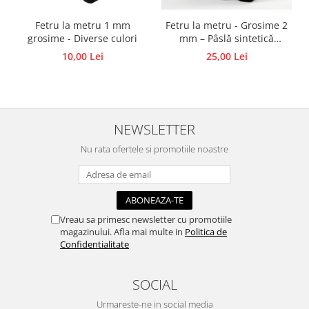
Accesorii pictura pe fata
Fetru la metru 1 mm
Fetru la metru - Grosime 2
Pluta
grosime - Diverse culori
mm – Pâslă sintetică
colorată, semirigid
10,00 Lei
25,00 Lei
NEWSLETTER
Nu rata ofertele si promotiile noastre
Vreau sa primesc newsletter cu promotiile
magazinului. Afla mai multe in
Politica de
Confidentialitate
SOCIAL
Urmareste-ne in social media