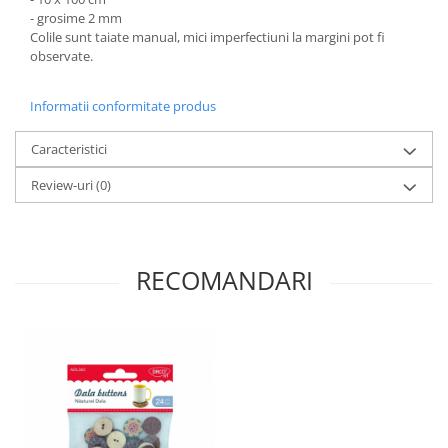
Panglici craciun
- grosime 2 mm
Panglici decor
Colile sunt taiate manual, mici imperfectiuni la margini pot fi
observate.
Snur/sfoara/fir
Metal
Informatii conformitate produs
Aplice decor
Sticla
Caracteristici
Platouri
Review-uri
(0)
Sticlute
Altele
Stampile, sigilii
RECOMANDARI
Baze stampile
Stampile lemn
Stampile silicon
Ustensile, aparate
Cutter, trimmer
Perforatoare
Pistoale de lipit