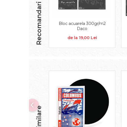
Aplice decor
Recomandari
Sticla
Platouri
Bloc acuarela 300gr/m2
Sticlute
Daco
Altele
de la 19,00 Lei
Stampile, sigilii
Baze stampile
Stampile lemn
Stampile silicon
Ustensile, aparate
Cutter, trimmer
Perforatoare
Pistoale de lipit
Traforaj, pirogravura
Ustensile
Polistiren
Ceramica