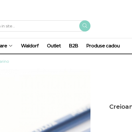
are
Waldorf
Outlet
B2B
Produse cadou
arino
Creioa