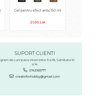
t
Gel pentru efect antic150 ml
Rezerve silicon tra
25 cm lung
21,00 Lei
de la 1,80 L
SUPORT CLIENTI
gram de Luni pana Vineri intre 9 si 18, Sambata 10
si 14
0743165777
creativforhobby@gmail.com