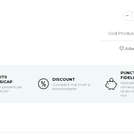
Cod Produs
Adau
PUNC
ITII
FIDEL
DISCOUNT
SICAP
Aplicate
Cumpără mai mult și
 prezenti pe
comenzi
economisește!
SICAP
că din n
noi!