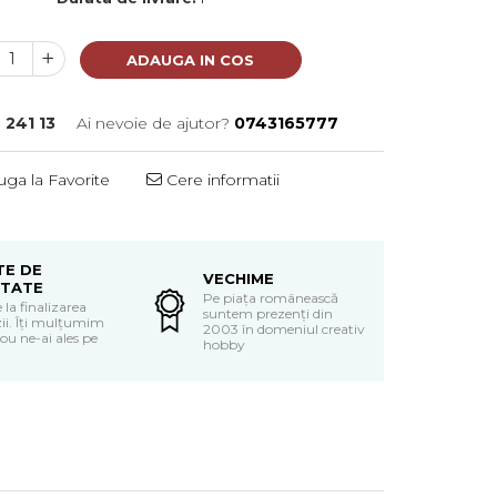
ADAUGA IN COS
:
241 13
Ai nevoie de ajutor?
0743165777
ga la Favorite
Cere informatii
TE DE
VECHIME
ITATE
Pe piața românească
 la finalizarea
suntem prezenți din
i. Îți mulțumim
2003 în domeniul creativ
ou ne-ai ales pe
hobby