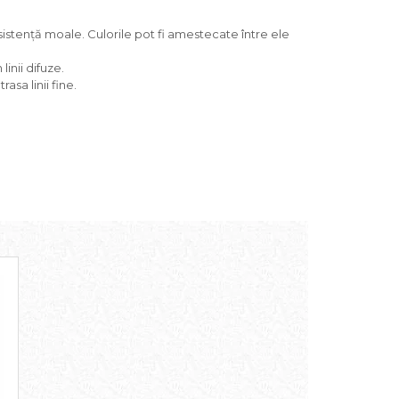
nsistență moale. Culorile pot fi amestecate între ele
inii difuze.
asa linii fine.