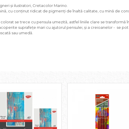
eri și ilustratori, Cretacolor Marino.
mină, cu conținut ridicat de pigmenți de înaltă calitate, cu mină de co
lorat se trece cu pensula umezită, astfel liniile clare se transformă în l
operite suprafețe mari cu ajutorul pensulei, și a creioanelor - se pot tr
 uscată sau umedă.