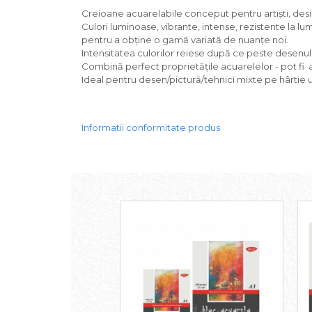
Carton/Hartie Scrapbooking
Creioane acuarelabile conceput pentru artiști, design
Carton/Hartie unicolor
Culori luminoase, vibrante, intense, rezistente la lu
Hartie creponata
pentru a obține o gamă variată de nuanțe noi.
Hartie dantelata
Intensitatea culorilor reiese după ce peste desenul co
Combină perfect proprietățile acuarelelor - pot fi ac
Hartie matase
Ideal pentru desen/pictură/tehnici mixte pe hârtie
Hartie origami
Hartie reciclata/manuala
Plicuri
Informatii conformitate produs
Carton
Rame, albume, notesuri
Masti
Forme/Figurine carton
Panglici, snururi, sarma
Dantela
Panglici craciun
Panglici decor
Snur/sfoara/fir
Metal