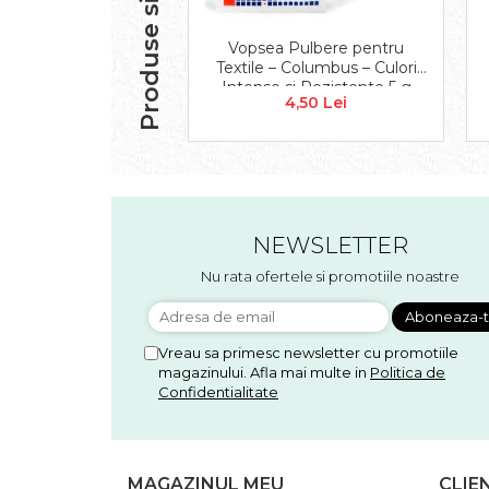
Produse similare
Accesorii floristica
Hartie creponata
Vopsea Pulbere pentru
Plante uscate
Textile – Columbus – Culori
Intense si Rezistente 5 g
Materiale textile
4,50 Lei
COLUMBUS
Articole din bumbac
Modele termoadezive
Saculeti
Design cofetarie
Forme pentru turnat ciocolata
NEWSLETTER
Mozaic
Nu rata ofertele si promotiile noastre
Pictura pe fata si corp
Vopsea pentru fata si corp
Vreau sa primesc newsletter cu promotiile
Accesorii pictura pe fata
magazinului. Afla mai multe in
Politica de
Pluta
Confidentialitate
MAGAZINUL MEU
CLIE