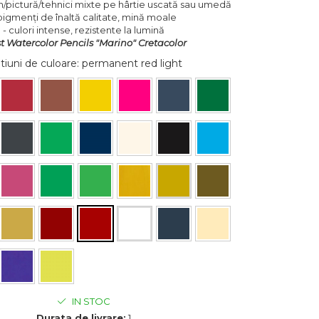
n/pictură/tehnici mixte pe hârtie uscată sau umedă
pigmenți de înaltă calitate, mină moale
- culori intense, rezistente la lumină
st Watercolor Pencils "Marino" Cretacolor
tiuni de culoare
: permanent red light
IN STOC
Durata de livrare:
1