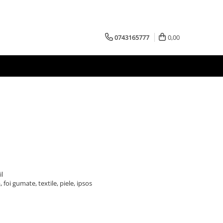
0743165777
0,00
il
 foi gumate, textile, piele, ipsos