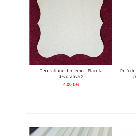
Hartie craft
Carton/Hartie efecte speciale
Carton/Hartie Scrapbooking
Carton/Hartie unicolor
Hartie creponata
Hartie dantelata
Hartie matase
Hartie origami
Decoratiune din lemn - Placuta
Rolă de
Hartie reciclata/manuala
decorativa 2
p
Plicuri
4,00 Lei
Carton
Rame, albume, notesuri
Masti
Forme/Figurine carton
Panglici, snururi, sarma
Dantela