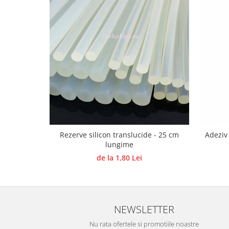
Panglici craciun
Panglici decor
Snur/sfoara/fir
Metal
Aplice decor
Sticla
Platouri
Sticlute
Altele
Stampile, sigilii
Rezerve silicon translucide - 25 cm
Adeziv
lungime
Baze stampile
de la 1,80 Lei
Stampile lemn
Stampile silicon
Ustensile, aparate
Cutter, trimmer
NEWSLETTER
Perforatoare
Nu rata ofertele si promotiile noastre
Pistoale de lipit