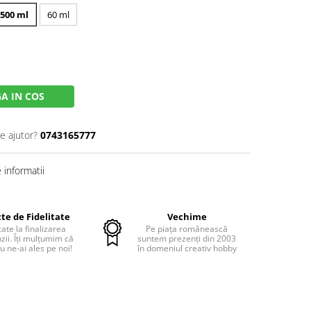
500 ml
60 ml
A IN COS
e ajutor?
0743165777
informatii
te de Fidelitate
Vechime
cate la finalizarea
Pe piața românească
ii. Îți mulțumim că
suntem prezenți din 2003
u ne-ai ales pe noi!
în domeniul creativ hobby