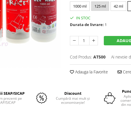
1000 ml
125 ml
42 ml
IN STOC
Durata de livrare:
1
ADAUG
Cod Produs:
AT500
Ai nevoie d
Adauga la Favorite
Cere 
Punc
tii SEAP/SICAP
Discount
Apli
m prezenti pe
Cumpără mai mult și
comenz
EAP/SICAP
economisește!
din no