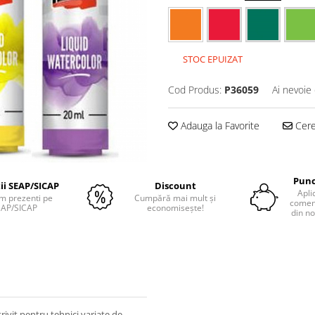
STOC EPUIZAT
Cod Produs:
P36059
Ai nevoie 
Adauga la Favorite
Cere 
Punc
tii SEAP/SICAP
Discount
Apli
m prezenti pe
Cumpără mai mult și
comenz
EAP/SICAP
economisește!
din no
ivit pentru tehnici variate de