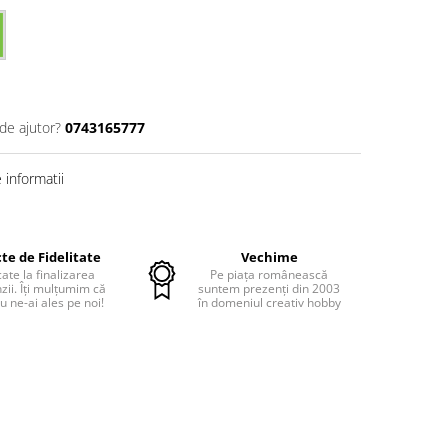
de ajutor?
0743165777
informatii
te de Fidelitate
Vechime
cate la finalizarea
Pe piața românească
ii. Îți mulțumim că
suntem prezenți din 2003
u ne-ai ales pe noi!
în domeniul creativ hobby