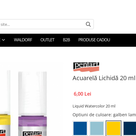
E
WALDORF
OUTLET
B2B
PRODUSE CADOU
Acuarelă Lichidă 20 ml
6,00 Lei
Liquid Watercolor 20 ml
Optiuni de culoare
: galben lam