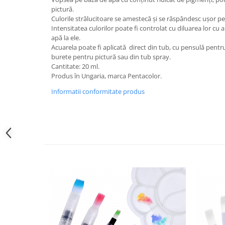
Sclipici
Foite/fulgi schlagmetal
pictură.
Margele si accesorii
Culorile strălucitoare se amestecă și se răspândesc ușor pe
Gel sclipitor
Intensitatea culorilor poate fi controlat cu diluarea lor c
Metal lichid
Accesorii bijuterii
apă la ele.
Structurare
Margele de nisip
Acuarela poate fi aplicată direct din tub, cu pensulă pentr
burete pentru pictură sau din tub spray.
Perle/margele acrilice/lemn
Paste structura
Cantitate: 20 ml.
Sabloane
Ustensile, unelte
Produs în Ungaria, marca Pentacolor.
Pensule, accesorii pt pictura/ desen
Sabloane autoadezive
Informatii conformitate produs
Sabloane plastic
Accesorii pt pictura/ desen
Sabloane plastic flexibile
Pensule
Sablon metalic
Desen
Hartie pentru decupaj
Carbune, pastel
Hartie de orez
Cerneluri, penite
Hartie decupaj
Creioane, markere, pixuri
Servetele
Suporturi pentru pictura
Confectionare ceasuri
Agatatori, cleme, cuie
Cadrane lemn/sticla
Sculptura/Gravura
Mecanisme/Cifre