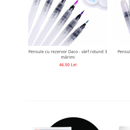
Hartie craft
Carton/Hartie efecte speciale
Carton/Hartie Scrapbooking
Carton/Hartie unicolor
Hartie creponata
Hartie dantelata
Pensule cu rezervor Daco - vârf rotund 3
Pensul
Hartie matase
mărimi
Hartie origami
46,50 Lei
Hartie reciclata/manuala
Plicuri
Carton
Rame, albume, notesuri
Masti
Forme/Figurine carton
Panglici, snururi, sarma
Dantela