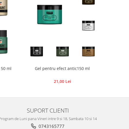
 50 ml
Gel pentru efect antic150 ml
Rezerve 
21,00 Lei
SUPORT CLIENTI
Program de Luni pana Vineri intre 9 si 18, Sambata 10 si 14
0743165777