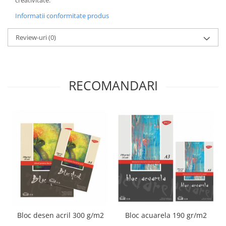
creativitate.
Panglici craciun
Informatii conformitate produs
Panglici decor
Snur/sfoara/fir
Review-uri
(0)
Metal
Aplice decor
Sticla
RECOMANDARI
Platouri
Sticlute
Altele
Stampile, sigilii
Baze stampile
Stampile lemn
Stampile silicon
Ustensile, aparate
Cutter, trimmer
Perforatoare
Bloc desen acril 300 g/m2
Bloc acuarela 190 gr/m2
Pistoale de lipit