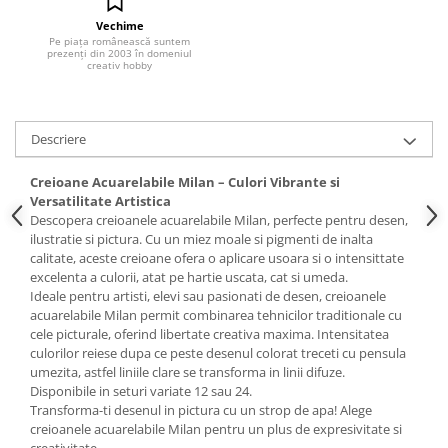
Hartie craft
Vechime
Pe piața românească suntem
prezenți din 2003 în domeniul
Carton/Hartie efecte speciale
creativ hobby
Carton/Hartie Scrapbooking
Carton/Hartie unicolor
Hartie creponata
Descriere
Hartie dantelata
Creioane Acuarelabile Milan – Culori Vibrante si
Hartie matase
Versatilitate Artistica
Hartie origami
Descopera creioanele acuarelabile Milan, perfecte pentru desen,
Hartie reciclata/manuala
ilustratie si pictura. Cu un miez moale si pigmenti de inalta
calitate, aceste creioane ofera o aplicare usoara si o intensittate
Plicuri
excelenta a culorii, atat pe hartie uscata, cat si umeda.
Carton
Ideale pentru artisti, elevi sau pasionati de desen, creioanele
acuarelabile Milan permit combinarea tehnicilor traditionale cu
Rame, albume, notesuri
cele picturale, oferind libertate creativa maxima. Intensitatea
Masti
culorilor reiese dupa ce peste desenul colorat treceti cu pensula
umezita, astfel liniile clare se transforma in linii difuze.
Forme/Figurine carton
Disponibile in seturi variate 12 sau 24.
Panglici, snururi, sarma
Transforma-ti desenul in pictura cu un strop de apa! Alege
creioanele acuarelabile Milan pentru un plus de expresivitate si
Dantela