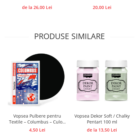
Traforaj, pirogravura
de la 26,00 Lei
20,00 Lei
Ustensile
Polistiren
Ceramica
PRODUSE SIMILARE
Accesorii floristica
Hartie creponata
Plante uscate
Materiale textile
Articole din bumbac
Modele termoadezive
Saculeti
Design cofetarie
Forme pentru turnat ciocolata
Vopsea Pulbere pentru
Vopsea Dekor Soft / Chalky
Mozaic
Textile – Columbus – Culori
Pentart 100 ml
Intense si Rezistente 5 g
Pictura pe fata si corp
4,50 Lei
de la 13,50 Lei
COLUMBUS
Vopsea pentru fata si corp