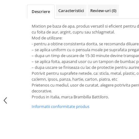
Sclipici
Foite/fulgi schlagmetal
Caracteristici
Review-uri
(0)
Margele si accesorii
Descriere
Gel sclipitor
Metal lichid
Accesorii bijuterii
Mixtion pe baza de apa, produs versatil si eficient pentru 
Structurare
Margele de nisip
cu foita de aur, argint, cupru sau schlagmetal.
Perle/margele acrilice/lemn
Mod de utilizare:
Paste structura
- pentru a obtine consistenta dorita, se recomanda diluar
Sabloane
Ustensile, unelte
– se aplica uniform cu o pensula moale pe suprafata pregat
Pensule, accesorii pt pictura/ desen
Sabloane autoadezive
– dupa un timp de uscare de 15‑30 minute devine transparen
– se aplica foita, apasand usor cu un tampon de bumbac pen
Sabloane plastic
Accesorii pt pictura/ desen
– dupa uscare se finiseaza cu lac de protectie pentru aurire
Sabloane plastic flexibile
Pensule
Potrivit pentru suprafete netede, ca: sticla, metal, plastic,
Sablon metalic
ca:lemn, ipsos, panza, hartie, carton, piatra, etc
Desen
Prietenos cu mediul, usor de curatat, alegere potrivita pent
Hartie pentru decupaj
Carbune, pastel
decorative.
Hartie de orez
Produs in Italia, marca Brambilla Battiloro.
Cerneluri, penite
Hartie decupaj
Creioane, markere, pixuri
Informatii conformitate produs
Servetele
Suporturi pentru pictura
Confectionare ceasuri
Agatatori, cleme, cuie
Cadrane lemn/sticla
Sculptura/Gravura
Mecanisme/Cifre