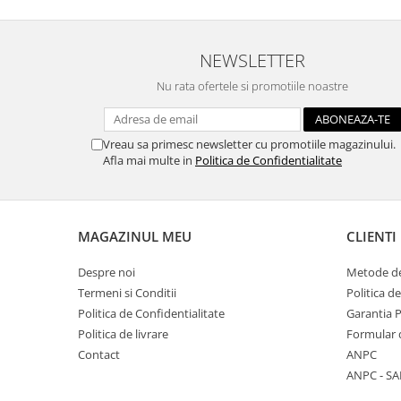
Traforaj, pirogravura
Ustensile
NEWSLETTER
Polistiren
Nu rata ofertele si promotiile noastre
Ceramica
Accesorii floristica
Vreau sa primesc newsletter cu promotiile magazinului.
Hartie creponata
Afla mai multe in
Politica de Confidentialitate
Plante uscate
Materiale textile
Articole din bumbac
MAGAZINUL MEU
CLIENTI
Modele termoadezive
Saculeti
Despre noi
Metode de
Termeni si Conditii
Politica d
Design cofetarie
Politica de Confidentialitate
Garantia 
Forme pentru turnat ciocolata
Politica de livrare
Formular 
Mozaic
Contact
ANPC
Pictura pe fata si corp
ANPC - SA
Vopsea pentru fata si corp