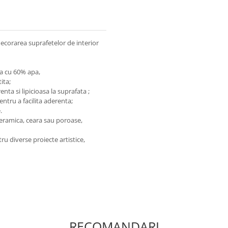
decorarea suprafetelor de interior
ea cu 60% apa,
ita;
ta si lipicioasa la suprafata ;
tru a facilita aderenta;
.
 ceramica, ceara sau poroase,
ru diverse proiecte artistice,
RECOMANDARI