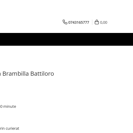
0743165777
0,00
 Brambilla Battiloro
 30 minute
rin curierat