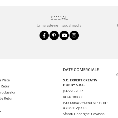
SOCIAL
Urmareste-ne in social media
DATE COMERCIALE
©
 Plata
S.C. EXPERT CREATIV
HOBBY S.R.L.
e Retur
J14/220/2022
Produselor
RO 46388300
de Retur
P-ta Mihai Viteazul nr.: 13 Bl.:
43 Sc.: B Ap.: 13
L
Sfantu Gheorghe, Covasna