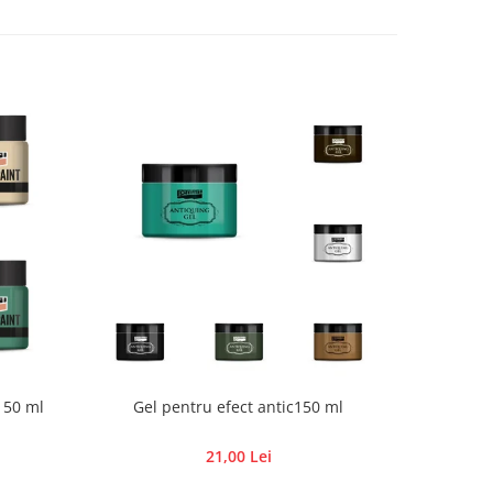
 50 ml
Gel pentru efect antic150 ml
Rezerve 
21,00 Lei