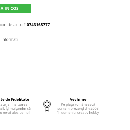
A IN COS
voie de ajutor?
0743165777
informatii
te de Fidelitate
Vechime
cate la finalizarea
Pe piața românească
ii. Îți mulțumim că
suntem prezenți din 2003
u ne-ai ales pe noi!
în domeniul creativ hobby