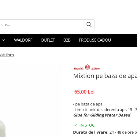
E
WALDORF
OUTLET
B2B
PRODUSE CADOU
attiloro
Mixtion pe baza de apa
65,00 Lei
- pe baza de apa
- timp tehnic de aderenta apr. 15 -
Glue for Gilding Water Based
IN STOC
Durata de livrare:
24 - 48 de ore p