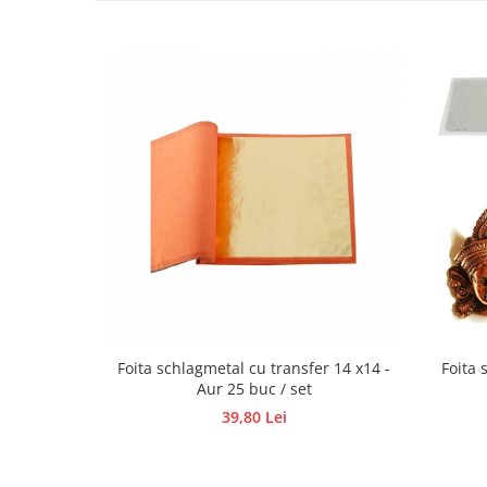
Hartie craft
Carton/Hartie efecte speciale
Carton/Hartie Scrapbooking
Carton/Hartie unicolor
Hartie creponata
Hartie dantelata
Hartie matase
Hartie origami
Hartie reciclata/manuala
Plicuri
Carton
Rame, albume, notesuri
Foita schlagmetal cu transfer 14 x14 -
Foita 
Masti
Aur 25 buc / set
Forme/Figurine carton
39,80 Lei
Panglici, snururi, sarma
Dantela