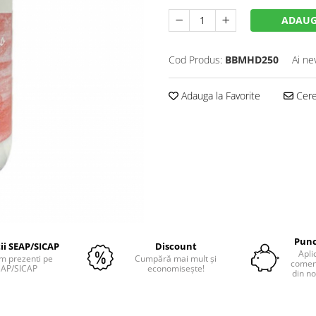
ADAUG
Cod Produs:
BBMHD250
Ai ne
Adauga la Favorite
Cere 
Punc
tii SEAP/SICAP
Discount
Apli
m prezenti pe
Cumpără mai mult și
comenz
EAP/SICAP
economisește!
din no