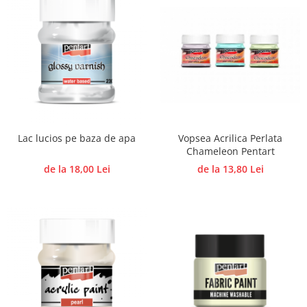
Traforaj, pirogravura
Ustensile
Polistiren
Ceramica
Accesorii floristica
Hartie creponata
Plante uscate
Vopsea Acrilica Perlata
Lac lucios pe baza de apa
Materiale textile
Chameleon Pentart
de la 13,80 Lei
de la 18,00 Lei
Articole din bumbac
Modele termoadezive
Saculeti
Design cofetarie
Forme pentru turnat ciocolata
Mozaic
Pictura pe fata si corp
Vopsea pentru fata si corp