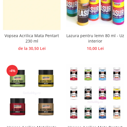
Hartie craft
Carton/Hartie efecte speciale
Carton/Hartie Scrapbooking
Carton/Hartie unicolor
Lazura pentru lemn 80 ml - Uz
Vopsea Acrilica Mata Pentart
Hartie creponata
interior
230 ml
Hartie dantelata
10,00 Lei
de la 30,50 Lei
Hartie matase
Hartie origami
Hartie reciclata/manuala
-4%
Plicuri
Carton
Rame, albume, notesuri
Masti
Forme/Figurine carton
Panglici, snururi, sarma
Dantela