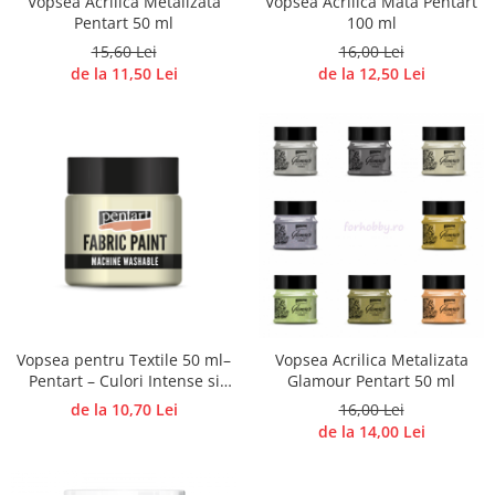
Vopsea Acrilica Metalizata
Vopsea Acrilica Mata Pentart
Panglici craciun
Pentart 50 ml
100 ml
Panglici decor
15,60 Lei
16,00 Lei
Snur/sfoara/fir
de la 11,50 Lei
de la 12,50 Lei
Metal
Aplice decor
Sticla
Platouri
Sticlute
Altele
Stampile, sigilii
Baze stampile
Stampile lemn
Vopsea pentru Textile 50 ml–
Vopsea Acrilica Metalizata
Stampile silicon
Pentart – Culori Intense si
Glamour Pentart 50 ml
Ustensile, aparate
Flexibile
de la 10,70 Lei
16,00 Lei
de la 14,00 Lei
Cutter, trimmer
Perforatoare
Pistoale de lipit