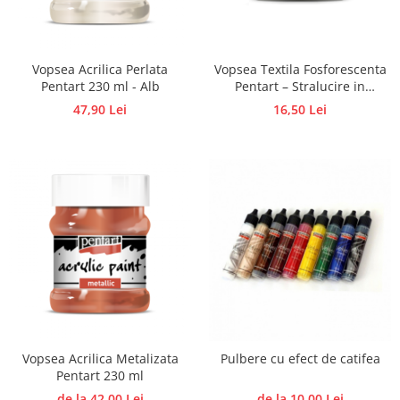
Accesorii pictura pe fata
Pluta
Vopsea Acrilica Perlata
Vopsea Textila Fosforescenta
Pentart 230 ml - Alb
Pentart – Stralucire in
Intuneric
47,90 Lei
16,50 Lei
Vopsea Acrilica Metalizata
Pulbere cu efect de catifea
Pentart 230 ml
de la 42,00 Lei
de la 10,00 Lei