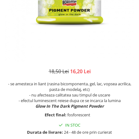
Lacuri de crapare
Cutii, suporturi
Rame
Paste antichizante
Diverse
Rozete,colturi, baghete decor
Solventi
Figurine, elemente decor
Suport lumanari, inele pt servetele
Vopsele antichizante
Nasturi, spatule, betisoare
Toamna
Culori special decorative
Rame pentru brodat
Valentine's
Rame/Coperti album
Bait, lazur
Ustensile si accesorii
Accesorii craft
Contur/Liner
Turnare sapun
Media ink
Abtibild cu mesaje
Forme pentru turnat sapun
Pigmenti
Flori artificiale
18,50 Lei
16,20 Lei
Turnare lumanari
Seturi
Magneti
Rasini/Silicon matrite
- se amesteca in liant (rasina bicomponenta, gel, lac, vopsea acrilica,
Vopsea de tabla
Ochi Mobili
pasta de modelaj, etc)
Vopsea efect perle/3D
Paiete
- nu afecteaza calitatea sau timpul de uscare
- efectul luminescent reiese dupa ce se incarca la lumina
Vopsea pentru textile si piele
Pene decor
Glow In The Dark Pigment Powder
Vopsea sticla si portelan
Perle jumatati/Strasuri
Efect final:
fosforescent
Vopsea/Pulbere cu efect de catifea
Pom pom
IN STOC
Auritura
Quilling
Durata de livrare:
24 - 48 de ore prin curierat
Sarma plusata
Auxiliare