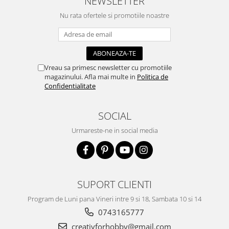
NEWSLETTER
Accesorii pictura pe fata
Nu rata ofertele si promotiile noastre
Pluta
Vreau sa primesc newsletter cu promotiile
magazinului. Afla mai multe in
Politica de
Confidentialitate
SOCIAL
Urmareste-ne in social media
SUPORT CLIENTI
Program de Luni pana Vineri intre 9 si 18, Sambata 10 si 14
0743165777
creativforhobby@gmail.com