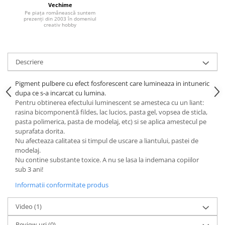
Vechime
Hartie craft
Pe piața românească suntem
prezenți din 2003 în domeniul
creativ hobby
Carton/Hartie efecte speciale
Carton/Hartie Scrapbooking
Carton/Hartie unicolor
Descriere
Hartie creponata
Hartie dantelata
Pigment pulbere cu efect fosforescent care lumineaza in intuneric
dupa ce s-a incarcat cu lumina.
Hartie matase
Pentru obtinerea efectului luminescent se amesteca cu un liant:
Hartie origami
rasina bicomponentă fildes, lac lucios, pasta gel, vopsea de sticla,
Hartie reciclata/manuala
pasta polimerica, pasta de modelaj, etc) si se aplica amestecul pe
suprafata dorita.
Plicuri
Nu afecteaza calitatea si timpul de uscare a liantului, pastei de
Carton
modelaj.
Nu contine substante toxice. A nu se lasa la indemana copiilor
Rame, albume, notesuri
sub 3 ani!
Masti
Informatii conformitate produs
Forme/Figurine carton
Panglici, snururi, sarma
Video
(1)
Dantela
Review-uri
(0)