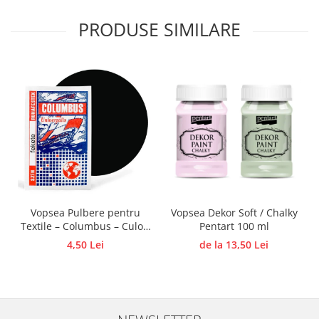
Traforaj, pirogravura
PRODUSE SIMILARE
Ustensile
Polistiren
Ceramica
Accesorii floristica
Hartie creponata
Plante uscate
Materiale textile
Articole din bumbac
Modele termoadezive
Vopsea Pulbere pentru
Vopsea Dekor Soft / Chalky
Saculeti
Textile – Columbus – Culori
Pentart 100 ml
Design cofetarie
Intense si Rezistente 5 g
4,50 Lei
de la 13,50 Lei
COLUMBUS
Forme pentru turnat ciocolata
Mozaic
Pictura pe fata si corp
Vopsea pentru fata si corp