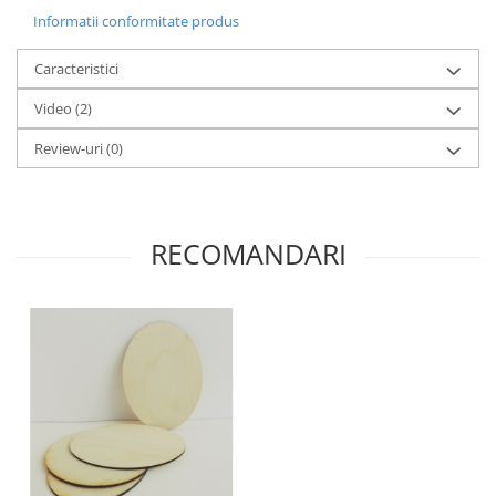
Panglici craciun
Informatii conformitate produs
Panglici decor
Snur/sfoara/fir
Caracteristici
Metal
Video
(2)
Aplice decor
Review-uri
(0)
Sticla
Platouri
Sticlute
RECOMANDARI
Altele
Stampile, sigilii
Baze stampile
Stampile lemn
Stampile silicon
Ustensile, aparate
Cutter, trimmer
Perforatoare
Pistoale de lipit