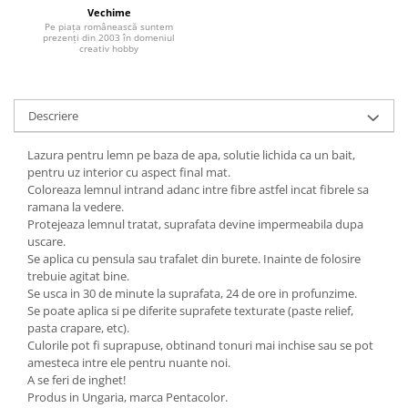
Vechime
Hartie craft
Pe piața românească suntem
prezenți din 2003 în domeniul
creativ hobby
Carton/Hartie efecte speciale
Carton/Hartie Scrapbooking
Carton/Hartie unicolor
Descriere
Hartie creponata
Hartie dantelata
Lazura pentru lemn pe baza de apa, solutie lichida ca un bait,
Hartie matase
pentru uz interior cu aspect final mat.
Coloreaza lemnul intrand adanc intre fibre astfel incat fibrele sa
Hartie origami
ramana la vedere.
Hartie reciclata/manuala
Protejeaza lemnul tratat, suprafata devine impermeabila dupa
Plicuri
uscare.
Se aplica cu pensula sau trafalet din burete. Inainte de folosire
Carton
trebuie agitat bine.
Rame, albume, notesuri
Se usca in 30 de minute la suprafata, 24 de ore in profunzime.
Se poate aplica si pe diferite suprafete texturate (paste relief,
Masti
pasta crapare, etc).
Forme/Figurine carton
Culorile pot fi suprapuse, obtinand tonuri mai inchise sau se pot
amesteca intre ele pentru nuante noi.
Panglici, snururi, sarma
A se feri de inghet!
Dantela
Produs in Ungaria, marca Pentacolor.