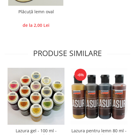
Traforaj, pirogravura
Plăcuță lemn oval
Ustensile
Polistiren
de la 2,00 Lei
Ceramica
Accesorii floristica
Hartie creponata
PRODUSE SIMILARE
Plante uscate
Materiale textile
-6%
Articole din bumbac
Modele termoadezive
Saculeti
Design cofetarie
Forme pentru turnat ciocolata
Mozaic
Pictura pe fata si corp
Lazura gel - 100 ml -
Lazura pentru lemn 80 ml -
Vopsea pentru fata si corp