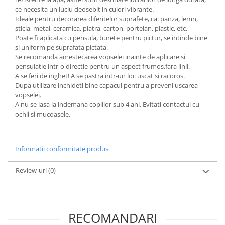
Panglici craciun
ce necesita un luciu deosebit in culori vibrante.
Panglici decor
Ideale pentru decorarea diferitelor suprafete, ca: panza, lemn,
sticla, metal, ceramica, piatra, carton, portelan, plastic, etc.
Snur/sfoara/fir
Poate fi aplicata cu pensula, burete pentru pictur, se intinde bine
Metal
si uniform pe suprafata pictata.
Se recomanda amestecarea vopselei inainte de aplicare si
Aplice decor
pensulatie intr-o directie pentru un aspect frumos,fara linii.
Sticla
A se feri de inghet! A se pastra intr-un loc uscat si racoros.
Dupa utilizare inchideti bine capacul pentru a preveni uscarea
Platouri
vopselei.
Sticlute
A nu se lasa la indemana copiilor sub 4 ani. Evitati contactul cu
Altele
ochii si mucoasele.
Stampile, sigilii
Baze stampile
Informatii conformitate produs
Stampile lemn
Stampile silicon
Review-uri
(0)
Ustensile, aparate
Cutter, trimmer
Perforatoare
RECOMANDARI
Pistoale de lipit