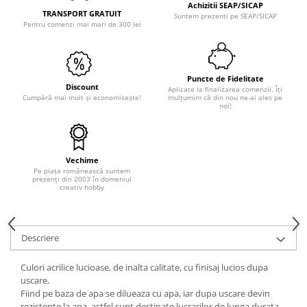
Achizitii SEAP/SICAP
TRANSPORT GRATUIT
Suntem prezenti pe SEAP/SICAP
Hartie craft
Pentru comenzi mai mari de 300 lei
Carton/Hartie efecte speciale
Carton/Hartie Scrapbooking
Carton/Hartie unicolor
Puncte de Fidelitate
Discount
Aplicate la finalizarea comenzii. Îți
Hartie creponata
Cumpără mai mult și economisește!
mulțumim că din nou ne-ai ales pe
noi!
Hartie dantelata
Hartie matase
Hartie origami
Vechime
Hartie reciclata/manuala
Pe piața românească suntem
prezenți din 2003 în domeniul
Plicuri
creativ hobby
Carton
Rame, albume, notesuri
Descriere
Masti
Forme/Figurine carton
Culori acrilice lucioase, de inalta calitate, cu finisaj lucios dupa
Panglici, snururi, sarma
uscare.
Fiind pe baza de apa se dilueaza cu apa, iar dupa uscare devin
Dantela
rezistente la apa, astfel sunt destinate lucrarilor de lunga durata,