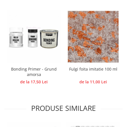
Traforaj, pirogravura
Ustensile
Polistiren
Ceramica
Accesorii floristica
Hartie creponata
Plante uscate
Materiale textile
Bonding Primer - Grund
Fulgi foita imitatie 100 ml
Articole din bumbac
amorsa
Modele termoadezive
de la 17,50 Lei
de la 11,00 Lei
Saculeti
Design cofetarie
Forme pentru turnat ciocolata
PRODUSE SIMILARE
Mozaic
Pictura pe fata si corp
Vopsea pentru fata si corp