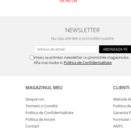
59,90 Lei
Accesorii pictura pe fata
Pluta
NEWSLETTER
Nu rata ofertele si promotiile noastre
Vreau sa primesc newsletter cu promotiile magazinului.
Afla mai multe in
Politica de Confidentialitate
MAGAZINUL MEU
CLIENTI
Despre noi
Metode de
Termeni si Conditii
Politica d
Politica de Confidentialitate
Garantia 
Politica de livrare
Formular 
Contact
ANPC