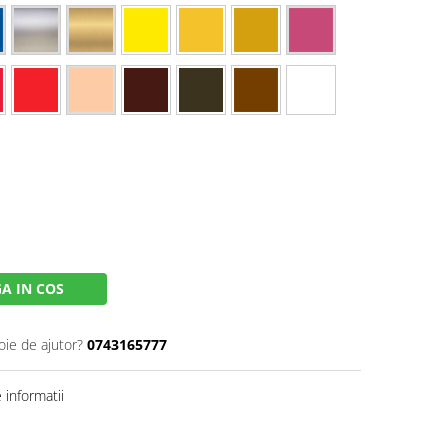
A IN COS
oie de ajutor?
0743165777
informatii