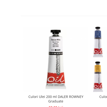
Traforaj, pirogravura
Ustensile
Polistiren
Ceramica
Accesorii floristica
Hartie creponata
Plante uscate
Materiale textile
Articole din bumbac
Modele termoadezive
Saculeti
Design cofetarie
Forme pentru turnat ciocolata
Mozaic
Culori Ulei 200 ml DALER ROWNEY
Culo
Pictura pe fata si corp
Graduate
Vopsea pentru fata si corp