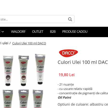
E
WALDORF
OUTLET
B2B
PRODUSE CADOU
i ulei /
Culori Ulei 100 ml DACO
Culori Ulei 100 ml DA
19,80 Lei
- 21 nuanțe
- cu uscare relativ rapidă
- concentrație de pigmenți de calita
Oil Paint
Optiuni de culoare
: albastru 