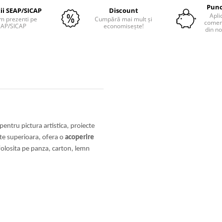
Punc
tii SEAP/SICAP
Discount
Apli
m prezenti pe
Cumpără mai mult și
comenz
EAP/SICAP
economisește!
din no
 pentru pictura artistica, proiecte
tate superioara, ofera o
acoperire
 folosita pe panza, carton, lemn