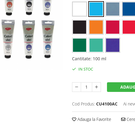
Cantitate
:
100 ml
IN STOC
ADAUG
Cod Produs:
CU4100AC
Ai nev
Adauga la Favorite
Cere 