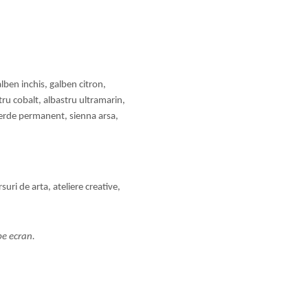
lben inchis, galben citron,
tru cobalt, albastru ultramarin,
verde permanent, sienna arsa,
uri de arta, ateliere creative,
pe ecran.