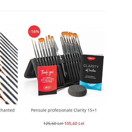
-16%
chanted
Pensule profesionale Clarity 15+1
125,60 Lei
105,60 Lei