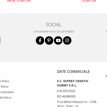
de la 15,80 Lei
15,80 Lei
SOCIAL
Urmareste-ne in social media
DATE COMERCIALE
©
 Plata
S.C. EXPERT CREATIV
HOBBY S.R.L.
e Retur
J14/220/2022
Produselor
RO 46388300
de Retur
P-ta Mihai Viteazul nr.: 13 Bl.:
43 Sc.: B Ap.: 13