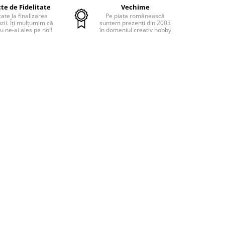
te de Fidelitate
Vechime
cate la finalizarea
Pe piața românească
ii. Îți mulțumim că
suntem prezenți din 2003
u ne-ai ales pe noi!
în domeniul creativ hobby