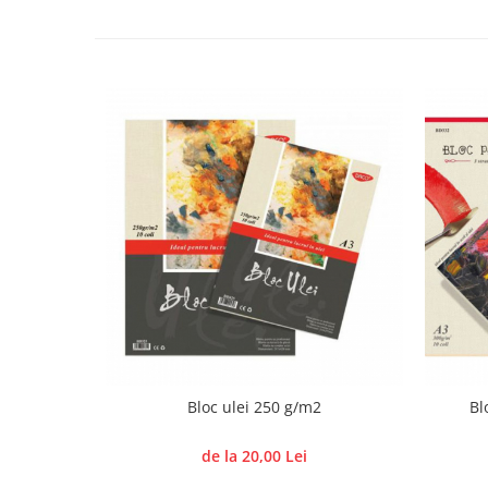
Panglici craciun
Panglici decor
Snur/sfoara/fir
Metal
Aplice decor
Sticla
Platouri
Sticlute
Altele
Stampile, sigilii
Baze stampile
Stampile lemn
Stampile silicon
Ustensile, aparate
Bloc ulei 250 g/m2
Bl
Cutter, trimmer
de la 20,00 Lei
Perforatoare
Pistoale de lipit