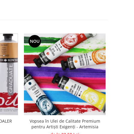
NOU
 DALER
Vopsea în Ulei de Calitate Premium
Set Paste
pentru Artiști Exigenți - Artemisia