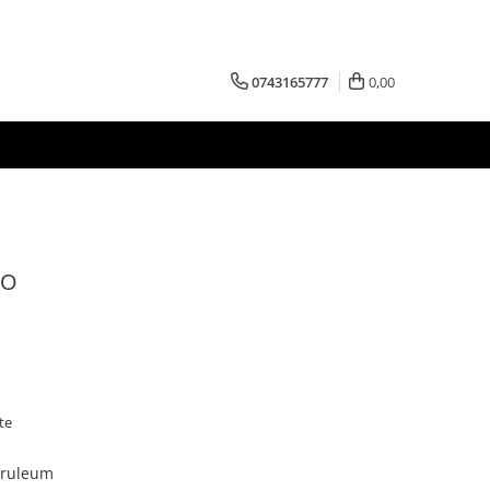
0743165777
0,00
CO
te
ceruleum