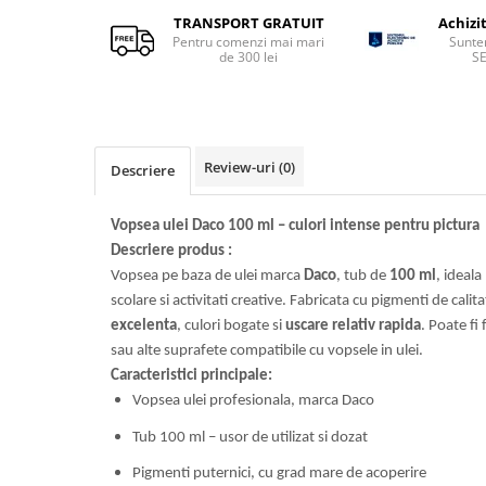
Sclipici
Foite/fulgi schlagmetal
TRANSPORT GRATUIT
Achizi
Margele si accesorii
Pentru comenzi mai mari
Sunte
Gel sclipitor
de 300 lei
S
Metal lichid
Accesorii bijuterii
Structurare
Margele de nisip
Perle/margele acrilice/lemn
Paste structura
Sabloane
Ustensile, unelte
Review-uri
(0)
Descriere
Pensule, accesorii pt pictura/ desen
Sabloane autoadezive
Sabloane plastic
Accesorii pt pictura/ desen
Vopsea ulei Daco 100 ml – culori intense pentru pictura
Sabloane plastic flexibile
Descriere produs :
Pensule
Sablon metalic
Vopsea pe baza de ulei marca
Daco
, tub de
100 ml
, ideala
Desen
scolare si activitati creative. Fabricata cu pigmenti de cali
Hartie pentru decupaj
Carbune, pastel
excelenta
, culori bogate si
uscare relativ rapida
. Poate fi
Hartie de orez
Cerneluri, penite
sau alte suprafete compatibile cu vopsele in ulei.
Hartie decupaj
Creioane, markere, pixuri
Caracteristici principale:
Servetele
Suporturi pentru pictura
Vopsea ulei profesionala, marca Daco
Confectionare ceasuri
Agatatori, cleme, cuie
Tub 100 ml – usor de utilizat si dozat
Cadrane lemn/sticla
Sculptura/Gravura
Pigmenti puternici, cu grad mare de acoperire
Mecanisme/Cifre