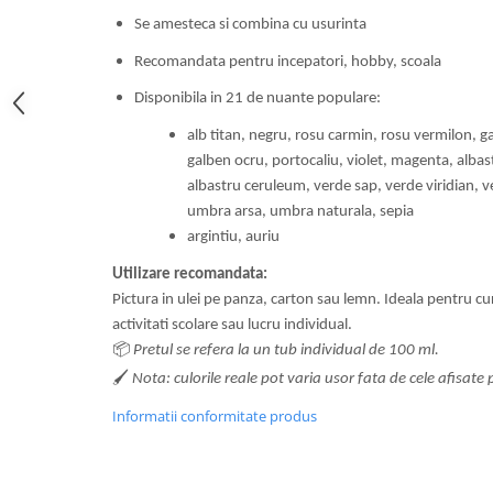
Se amesteca si combina cu usurinta
Hartie craft
Carton/Hartie efecte speciale
Recomandata pentru incepatori, hobby, scoala
Carton/Hartie Scrapbooking
Disponibila in 21 de nuante populare:
Carton/Hartie unicolor
alb titan, negru, rosu carmin, rosu vermilon, ga
Hartie creponata
galben ocru, portocaliu, violet, magenta, albas
Hartie dantelata
albastru ceruleum, verde sap, verde viridian, 
Hartie matase
umbra arsa, umbra naturala, sepia
Hartie origami
argintiu, auriu
Hartie reciclata/manuala
Utilizare recomandata:
Plicuri
Pictura in ulei pe panza, carton sau lemn. Ideala pentru curs
Carton
activitati scolare sau lucru individual.
📦
Pretul se refera la un tub individual de 100 ml.
Rame, albume, notesuri
🖌
️
Nota: culorile reale pot varia usor fata de cele afisate 
Masti
Forme/Figurine carton
Informatii conformitate produs
Panglici, snururi, sarma
Dantela