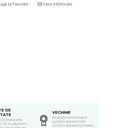
ga la Favorite
Cere informatii
TE DE
VECHIME
ITATE
Pe piața românească
 la finalizarea
suntem prezenți din
i. Îți mulțumim
2003 în domeniul creativ
ou ne-ai ales pe