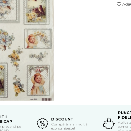
Adau
PUNC
ITII
FIDEL
DISCOUNT
SICAP
Aplicate
Cumpără mai mult și
 prezenti pe
comenzi
economisește!
SICAP
că din n