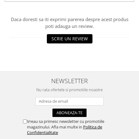
Hartie craft
Carton/Hartie efecte speciale
Daca doresti sa iti exprimi parerea despre acest produs
Carton/Hartie Scrapbooking
poti adauga un review.
Carton/Hartie unicolor
SCRIE UN REVIEW
Hartie creponata
Hartie dantelata
Hartie matase
Hartie origami
Hartie reciclata/manuala
NEWSLETTER
Plicuri
Nu rata ofertele si promotiile noastre
Carton
Rame, albume, notesuri
Masti
Forme/Figurine carton
Vreau sa primesc newsletter cu promotiile
Panglici, snururi, sarma
magazinului. Afla mai multe in
Politica de
Confidentialitate
Dantela