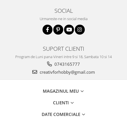
Panglici craciun
SOCIAL
Panglici decor
Snur/sfoara/fir
Urmareste-ne in social media
Metal
Aplice decor
Sticla
SUPORT CLIENTI
Platouri
Program de Luni pana Vineri intre 9 si 18, Sambata 10 si 14
Sticlute
0743165777
Altele
Stampile, sigilii
creativforhobby@gmail.com
Baze stampile
Stampile lemn
MAGAZINUL MEU
Stampile silicon
CLIENTI
Ustensile, aparate
Cutter, trimmer
DATE COMERCIALE
Perforatoare
Pistoale de lipit