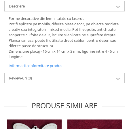
Descriere
Hartie craft
Carton/Hartie efecte speciale
Forme decorative din lemn taiate cu laserul.
Carton/Hartie Scrapbooking
Pot fi aplicate pe mobila, diferite piese decor, pe obiecte reciclate
creativ sau integrate in mixed media. Pot fi vopsite, antichizate,
Carton/Hartie unicolor
acoperite cu foita de aur, lacuite si aplicate pe suprafete drepte.
Hartie creponata
Plansa ramasa, poate fi utilizata drept sablon pentru desen sau
diferite paste de structura.
Hartie dantelata
Dimensiune placaj - 16 cm x 14 cm x 3 mm, figurine intre 4 - 6 cm
Hartie matase
lungime.
Hartie origami
Informatii conformitate produs
Hartie reciclata/manuala
Plicuri
Review-uri
(0)
Carton
Rame, albume, notesuri
Masti
PRODUSE SIMILARE
Forme/Figurine carton
Panglici, snururi, sarma
Dantela