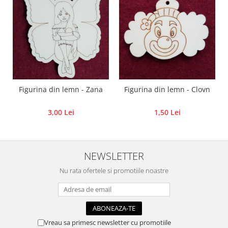
Panglici craciun
Panglici decor
Snur/sfoara/fir
Metal
Aplice decor
Sticla
Platouri
Figurina din lemn - Zana
Figurina din lemn - Clovn
Sticlute
3,00 Lei
1,50 Lei
Altele
Stampile, sigilii
Baze stampile
NEWSLETTER
Stampile lemn
Stampile silicon
Nu rata ofertele si promotiile noastre
Ustensile, aparate
Cutter, trimmer
Perforatoare
Vreau sa primesc newsletter cu promotiile
Pistoale de lipit