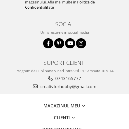
magazinului. Afla mai multe in
Politica de
Traforaj, pirogravura
Confidentialitate
Ustensile
Polistiren
SOCIAL
Ceramica
Urmareste-ne in social media
Accesorii floristica
Hartie creponata
Plante uscate
SUPORT CLIENTI
Materiale textile
Program de Luni pana Vineri intre 9 si 18, Sambata 10 si 14
Articole din bumbac
0743165777
Modele termoadezive
creativforhobby@gmail.com
Saculeti
Design cofetarie
Forme pentru turnat ciocolata
MAGAZINUL MEU
Mozaic
CLIENTI
Pictura pe fata si corp
Vopsea pentru fata si corp