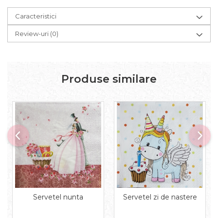
Aplice decor
Sticla
Caracteristici
Platouri
Review-uri
(0)
Sticlute
Altele
Stampile, sigilii
Produse similare
Baze stampile
Stampile lemn
Stampile silicon
Ustensile, aparate
Cutter, trimmer
Perforatoare
Pistoale de lipit
Traforaj, pirogravura
Ustensile
Polistiren
Servetel nunta
Servetel zi de nastere
Ceramica