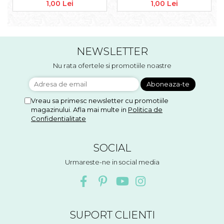
Accesorii floristica
1,00 Lei
1,00 Lei
Hartie creponata
Plante uscate
Materiale textile
NEWSLETTER
Articole din bumbac
Nu rata ofertele si promotiile noastre
Modele termoadezive
Saculeti
Design cofetarie
Vreau sa primesc newsletter cu promotiile
Forme pentru turnat ciocolata
magazinului. Afla mai multe in
Politica de
Confidentialitate
Mozaic
Pictura pe fata si corp
SOCIAL
Vopsea pentru fata si corp
Urmareste-ne in social media
Accesorii pictura pe fata
Pluta
SUPORT CLIENTI