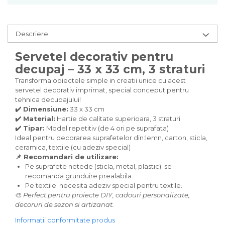
Carton/Hartie Scrapbooking
Carton/Hartie unicolor
Hartie creponata
Descriere
Hartie dantelata
Hartie matase
Servetel decorativ pentru
Hartie origami
decupaj – 33 x 33 cm, 3 straturi
Hartie reciclata/manuala
Transforma obiectele simple in creatii unice cu acest
Plicuri
servetel decorativ imprimat, special conceput pentru
Carton
tehnica decupajului!
✔️ Dimensiune:
33 x 33 cm
Rame, albume, notesuri
✔️ Material:
Hartie de calitate superioara, 3 straturi
Masti
✔️ Tipar:
Model repetitiv (de 4 ori pe suprafata)
Forme/Figurine carton
Ideal pentru decorarea suprafetelor din:lemn, carton, sticla,
ceramica, textile (cu adeziv special)
Panglici, snururi, sarma
📌 Recomandari de utilizare:
Dantela
Pe suprafete netede (sticla, metal, plastic): se
recomanda grunduire prealabila.
Panglici craciun
Pe textile: necesita adeziv special pentru textile.
Panglici decor
🎨
Perfect pentru proiecte DIY, cadouri personalizate,
Snur/sfoara/fir
decoruri de sezon si artizanat.
Metal
Informatii conformitate produs