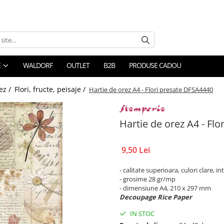
E
WALDORF
OUTLET
B2B
PRODUSE CADOU
ez /
Flori, fructe, peisaje /
Hartie de orez A4 - Flori presate DFSA4440
Hartie de orez A4 - Fl
9,50 Lei
- calitate superioara, culori clare, i
- grosime 28 gr/mp
- dimensiune A4, 210 x 297 mm
Decoupage Rice Paper
IN STOC