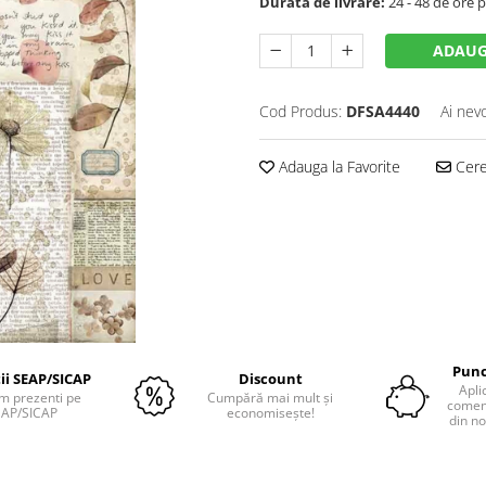
Durata de livrare:
24 - 48 de ore p
ADAUG
Cod Produs:
DFSA4440
Ai nev
Adauga la Favorite
Cere 
Punc
tii SEAP/SICAP
Discount
Apli
m prezenti pe
Cumpără mai mult și
comenz
EAP/SICAP
economisește!
din no