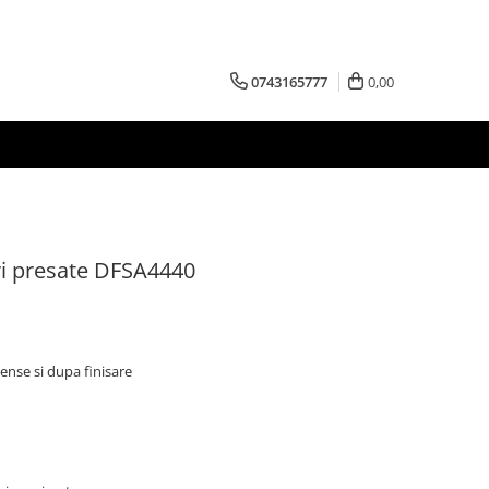
0743165777
0,00
ori presate DFSA4440
ntense si dupa finisare