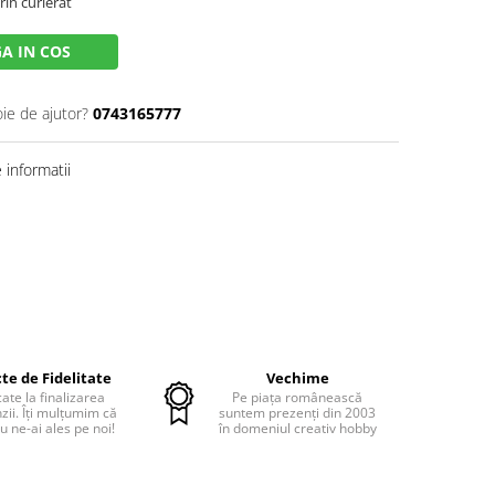
rin curierat
A IN COS
oie de ajutor?
0743165777
informatii
te de Fidelitate
Vechime
cate la finalizarea
Pe piața românească
ii. Îți mulțumim că
suntem prezenți din 2003
u ne-ai ales pe noi!
în domeniul creativ hobby