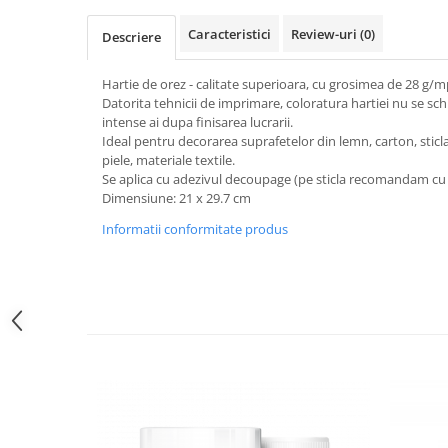
Sclipici
Foite/fulgi schlagmetal
Caracteristici
Review-uri
(0)
Margele si accesorii
Descriere
Gel sclipitor
Metal lichid
Accesorii bijuterii
Hartie de orez - calitate superioara, cu grosimea de 28 g/m
Structurare
Margele de nisip
Datorita tehnicii de imprimare, coloratura hartiei nu se sch
Perle/margele acrilice/lemn
intense ai dupa finisarea lucrarii.
Paste structura
Ideal pentru decorarea suprafetelor din lemn, carton, sticla,
Sabloane
Ustensile, unelte
piele, materiale textile.
Pensule, accesorii pt pictura/ desen
Sabloane autoadezive
Se aplica cu adezivul decoupage (pe sticla recomandam cu l
Dimensiune: 21 x 29.7 cm
Sabloane plastic
Accesorii pt pictura/ desen
Sabloane plastic flexibile
Informatii conformitate produs
Pensule
Sablon metalic
Desen
Hartie pentru decupaj
Carbune, pastel
Hartie de orez
Cerneluri, penite
Hartie decupaj
Creioane, markere, pixuri
Servetele
Suporturi pentru pictura
Confectionare ceasuri
Agatatori, cleme, cuie
Cadrane lemn/sticla
Sculptura/Gravura
Mecanisme/Cifre