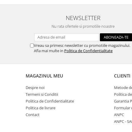
Traforaj, pirogravura
Ustensile
NEWSLETTER
Polistiren
Nu rata ofertele si promotiile noastre
Ceramica
Accesorii floristica
Vreau sa primesc newsletter cu promotiile magazinului.
Hartie creponata
Afla mai multe in
Politica de Confidentialitate
Plante uscate
Materiale textile
Articole din bumbac
MAGAZINUL MEU
CLIENTI
Modele termoadezive
Despre noi
Metode de
Saculeti
Termeni si Conditii
Politica d
Design cofetarie
Politica de Confidentialitate
Garantia 
Forme pentru turnat ciocolata
Politica de livrare
Formular 
Mozaic
Contact
ANPC
ANPC - SA
Pictura pe fata si corp
Vopsea pentru fata si corp