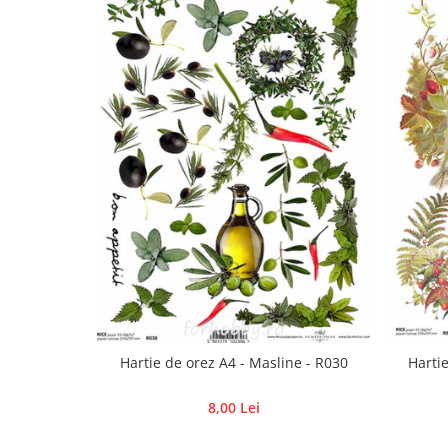
Panglici craciun
Panglici decor
Snur/sfoara/fir
Metal
Aplice decor
Sticla
Platouri
Sticlute
Altele
Stampile, sigilii
Baze stampile
Stampile lemn
Stampile silicon
Ustensile, aparate
Hartie de orez A4 - Masline - R030
Harti
Cutter, trimmer
8,00 Lei
Perforatoare
Pistoale de lipit