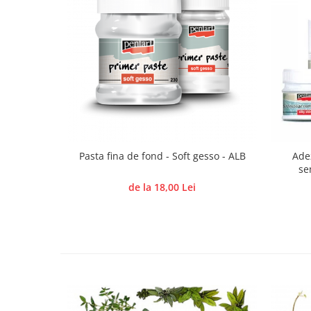
Hartie craft
Carton/Hartie efecte speciale
Carton/Hartie Scrapbooking
Carton/Hartie unicolor
Hartie creponata
Hartie dantelata
Hartie matase
Hartie origami
Pasta fina de fond - Soft gesso - ALB
Ade
Hartie reciclata/manuala
se
Plicuri
de la 18,00 Lei
Carton
Rame, albume, notesuri
Masti
Forme/Figurine carton
Panglici, snururi, sarma
Dantela