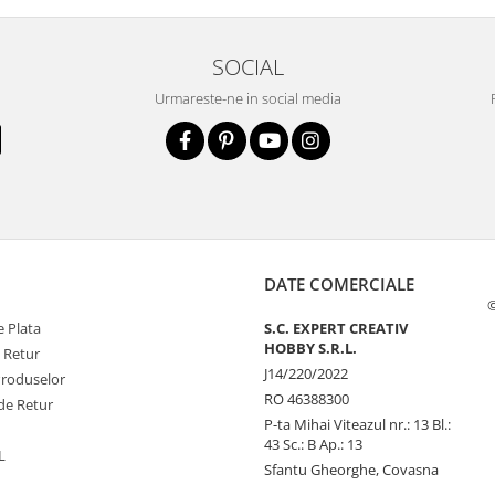
SOCIAL
Urmareste-ne in social media
DATE COMERCIALE
©
 Plata
S.C. EXPERT CREATIV
HOBBY S.R.L.
e Retur
J14/220/2022
Produselor
RO 46388300
de Retur
P-ta Mihai Viteazul nr.: 13 Bl.:
43 Sc.: B Ap.: 13
L
Sfantu Gheorghe, Covasna