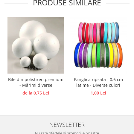
PRODUSE SIMILARE
Panglici craciun
Panglici decor
Snur/sfoara/fir
Metal
Aplice decor
Sticla
Platouri
Sticlute
Altele
Stampile, sigilii
Bile din polistiren premium
Panglica ripsata - 0,6 cm
Baze stampile
- Mărimi diverse
latime - Diverse culori
Stampile lemn
de la 0,75 Lei
1,00 Lei
Stampile silicon
Ustensile, aparate
Cutter, trimmer
NEWSLETTER
Perforatoare
Pistoale de lipit
Nu rata ofertele si promotiile noastre