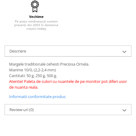
Hartie craft
Carton/Hartie efecte speciale
Vechime
Pe piața românească suntem
Carton/Hartie Scrapbooking
prezenți din 2003 în domeniul
creativ hobby
Carton/Hartie unicolor
Hartie creponata
Hartie dantelata
Descriere
Hartie matase
Margele traditionale cehesti Preciosa Ornela.
Hartie origami
Marime 10/0, (2,2-2,4 mm)
Hartie reciclata/manuala
Cantitati: 50 g, 250 g, 500 g.
Plicuri
Atentie! Paleta de culori cu nuantele de pe monitor pot diferi usor
de nuanta reala.
Carton
Informatii conformitate produs
Rame, albume, notesuri
Masti
Review-uri
(0)
Forme/Figurine carton
Panglici, snururi, sarma
Dantela