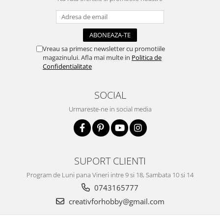
Traforaj, pirogravura
Ustensile
Polistiren
Vreau sa primesc newsletter cu promotiile
Ceramica
magazinului. Afla mai multe in
Politica de
Confidentialitate
Accesorii floristica
Hartie creponata
SOCIAL
Plante uscate
Materiale textile
Urmareste-ne in social media
Articole din bumbac
Modele termoadezive
Saculeti
SUPORT CLIENTI
Design cofetarie
Program de Luni pana Vineri intre 9 si 18, Sambata 10 si 14
Forme pentru turnat ciocolata
0743165777
Mozaic
creativforhobby@gmail.com
Pictura pe fata si corp
Vopsea pentru fata si corp