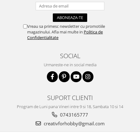
Traforaj, pirogravura
Ustensile
Polistiren
Vreau sa primesc newsletter cu promotiile
magazinului. Afla mai multe in
Politica de
Ceramica
Confidentialitate
Accesorii floristica
Hartie creponata
SOCIAL
Plante uscate
Urmareste-ne in social media
Materiale textile
Articole din bumbac
Modele termoadezive
Saculeti
SUPORT CLIENTI
Design cofetarie
Program de Luni pana Vineri intre 9 si 18, Sambata 10 si 14
Forme pentru turnat ciocolata
0743165777
Mozaic
creativforhobby@gmail.com
Pictura pe fata si corp
Vopsea pentru fata si corp