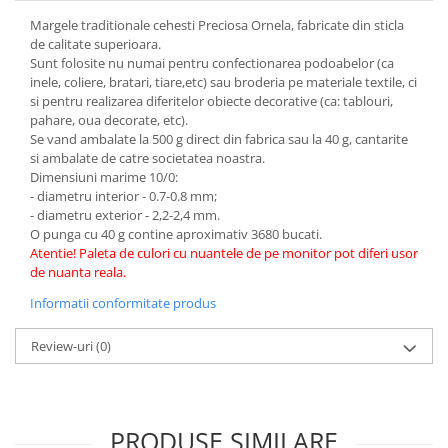
Hartie craft
Margele traditionale cehesti Preciosa Ornela, fabricate din sticla
de calitate superioara.
Carton/Hartie efecte speciale
Sunt folosite nu numai pentru confectionarea podoabelor (ca
Carton/Hartie Scrapbooking
inele, coliere, bratari, tiare,etc) sau broderia pe materiale textile, ci
si pentru realizarea diferitelor obiecte decorative (ca: tablouri,
Carton/Hartie unicolor
pahare, oua decorate, etc).
Hartie creponata
Se vand ambalate la 500 g direct din fabrica sau la 40 g, cantarite
si ambalate de catre societatea noastra.
Hartie dantelata
Dimensiuni marime 10/0:
Hartie matase
- diametru interior - 0.7-0.8 mm;
Hartie origami
- diametru exterior - 2,2-2,4 mm.
O punga cu 40 g contine aproximativ 3680 bucati.
Hartie reciclata/manuala
Atentie! Paleta de culori cu nuantele de pe monitor pot diferi usor
Plicuri
de nuanta reala.
Carton
Informatii conformitate produs
Rame, albume, notesuri
Review-uri
(0)
Masti
Forme/Figurine carton
Panglici, snururi, sarma
Dantela
PRODUSE SIMILARE