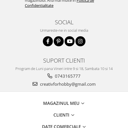
magazinului. Afla mai multe in
Politica de
Confidentialitate
Accesorii pictura pe fata
Pluta
SOCIAL
Urmareste-ne in social media
SUPORT CLIENTI
Program de Luni pana Vineri intre 9 si 18, Sambata 10 si 14
0743165777
creativforhobby@gmail.com
MAGAZINUL MEU
CLIENTI
DATE COMERCIALE