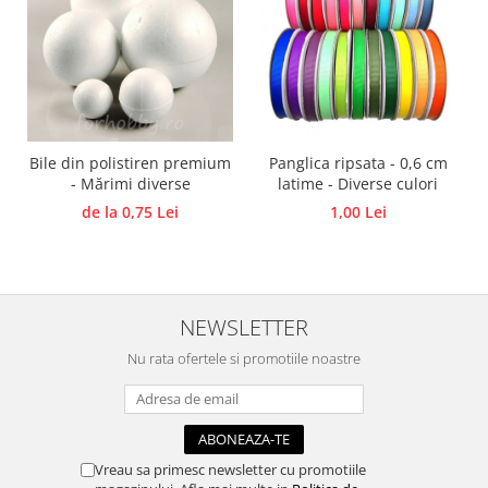
Traforaj, pirogravura
Ustensile
Polistiren
Ceramica
Accesorii floristica
Bile din polistiren premium
Panglica ripsata - 0,6 cm
Hartie creponata
- Mărimi diverse
latime - Diverse culori
Plante uscate
de la 0,75 Lei
1,00 Lei
Materiale textile
Articole din bumbac
Modele termoadezive
NEWSLETTER
Saculeti
Design cofetarie
Nu rata ofertele si promotiile noastre
Forme pentru turnat ciocolata
Mozaic
Pictura pe fata si corp
Vreau sa primesc newsletter cu promotiile
Vopsea pentru fata si corp