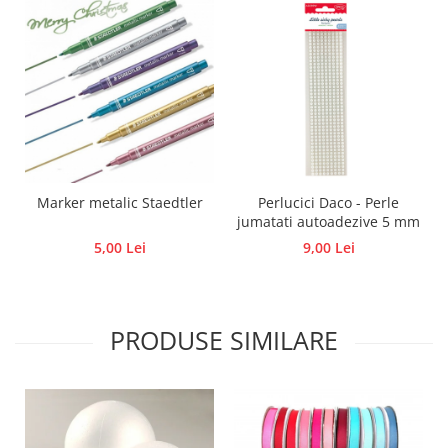
Panglici craciun
Panglici decor
Snur/sfoara/fir
Metal
Aplice decor
Sticla
Platouri
Sticlute
Marker metalic Staedtler
Perlucici Daco - Perle
jumatati autoadezive 5 mm
Altele
5,00 Lei
9,00 Lei
Stampile, sigilii
Baze stampile
Stampile lemn
PRODUSE SIMILARE
Stampile silicon
Ustensile, aparate
Cutter, trimmer
Perforatoare
Pistoale de lipit