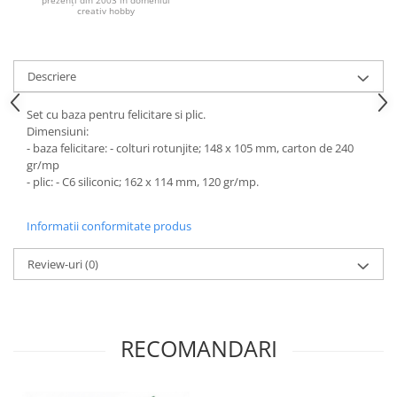
prezenți din 2003 în domeniul
creativ hobby
Hartie craft
Carton/Hartie efecte speciale
Carton/Hartie Scrapbooking
Descriere
Carton/Hartie unicolor
Set cu baza pentru felicitare si plic.
Hartie creponata
Dimensiuni:
Hartie dantelata
- baza felicitare: - colturi rotunjite; 148 x 105 mm, carton de 240
Hartie matase
gr/mp
- plic: - C6 siliconic; 162 x 114 mm, 120 gr/mp.
Hartie origami
Hartie reciclata/manuala
Informatii conformitate produs
Plicuri
Carton
Review-uri
(0)
Rame, albume, notesuri
Masti
Forme/Figurine carton
RECOMANDARI
Panglici, snururi, sarma
Dantela