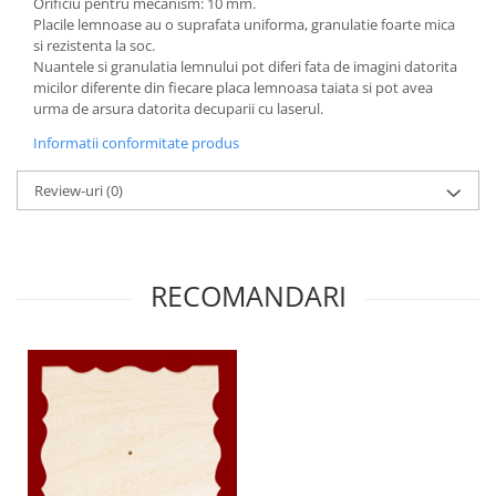
Orificiu pentru mecanism: 10 mm.
Panglici craciun
Placile lemnoase au o suprafata uniforma, granulatie foarte mica
Panglici decor
si rezistenta la soc.
Snur/sfoara/fir
Nuantele si granulatia lemnului pot diferi fata de imagini datorita
micilor diferente din fiecare placa lemnoasa taiata si pot avea
Metal
urma de arsura datorita decuparii cu laserul.
Aplice decor
Informatii conformitate produs
Sticla
Review-uri
(0)
Platouri
Sticlute
Altele
Stampile, sigilii
RECOMANDARI
Baze stampile
Stampile lemn
Stampile silicon
Ustensile, aparate
Cutter, trimmer
Perforatoare
Pistoale de lipit