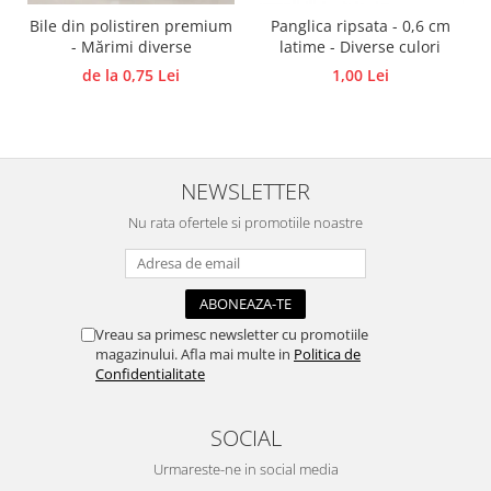
Bile din polistiren premium
Panglica ripsata - 0,6 cm
Accesorii pictura pe fata
- Mărimi diverse
latime - Diverse culori
Pluta
de la 0,75 Lei
1,00 Lei
NEWSLETTER
Nu rata ofertele si promotiile noastre
Vreau sa primesc newsletter cu promotiile
magazinului. Afla mai multe in
Politica de
Confidentialitate
SOCIAL
Urmareste-ne in social media