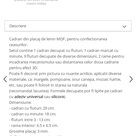
creativ hobby
Hartie craft
Carton/Hartie efecte speciale
Carton/Hartie Scrapbooking
Descriere
Carton/Hartie unicolor
Cadran din placaj de lemn MDF, pentru confectionarea
Hartie creponata
ceasurilor.
Hartie dantelata
Setul contine 1 cadran decupat cu fluturi, 1 cadran marcat cu
minute, 9 fluturi decupate de diverse dimensiuni, 2 rame pentru
Hartie matase
incadrarea mecanismului sau distantarea celor doua cadrane
Hartie origami
pentru efect 3D.
Hartie reciclata/manuala
Poate fi decorat prin pictura cu nuante acrilice, aplicatii diverse
materiale, ca: margele, pompoane, snur canepa, mozaic hartie,
Plicuri
etc. sau poate fi folosit in starea sa naturala
Carton
(recomandat lacuirea). Formele decupate pot fi lipite pe cadran
cu
adeziv universal
sau
siliconic
.
Rame, albume, notesuri
Dimensiune:
Masti
- cadran cu fluturi: 29 cm;
Forme/Figurine carton
- cadran cu minute: 18 cm;
- fluturi: intre 3 - 13 cm;
Panglici, snururi, sarma
- rama interior: 6.5 x 6.5 cm.
Dantela
Grosime placaj: 3 mm.