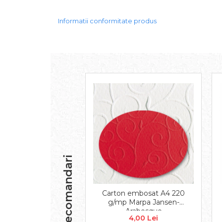
Carton/Hartie Scrapbooking
Carton/Hartie unicolor
Informatii conformitate produs
Hartie creponata
Hartie dantelata
Hartie matase
Hartie origami
Hartie reciclata/manuala
Plicuri
Carton
Rame, albume, notesuri
Masti
Forme/Figurine carton
Panglici, snururi, sarma
Recomandari
Dantela
Panglici craciun
Panglici decor
Carton embosat A4 220
Snur/sfoara/fir
g/mp Marpa Jansen-
Metal
Arabesque
4,00 Lei