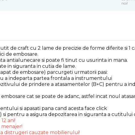
noi!
 de craft cu 2 lame de precizie de forme diferite si 1 ca
ici de embosare.
a antialunecare si poate fi tinut cu usurinta in mana.
e in siguranta in cutia de lame.
apat de embosare) parcurgeti urmatorii pasi:
u a indeparta partea frontala a instrumentului
pozitivului de prindere a atasamentelor (B+C) pentru a in
mbosare cat se poate de adanc, astfel incat noul atasame
entului si apasati pana cand acesta face click
i pentru a asigura depozitarea in siguranta a cutitului d
12 ani!
 menajer!
ta distrugeri cauzate mobilierului!