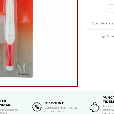
Cod Produs
Adau
PUNC
ITII
FIDEL
DISCOUNT
SICAP
Aplicate
Cumpără mai mult și
 prezenti pe
comenzi
economisește!
SICAP
că din n