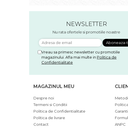
Accesorii floristica
Hartie creponata
Plante uscate
NEWSLETTER
Materiale textile
Nu rata ofertele si promotiile noastre
Articole din bumbac
Modele termoadezive
Saculeti
Vreau sa primesc newsletter cu promotiile
Design cofetarie
magazinului. Afla mai multe in
Politica de
Forme pentru turnat ciocolata
Confidentialitate
Mozaic
Pictura pe fata si corp
MAGAZINUL MEU
CLIE
Vopsea pentru fata si corp
Accesorii pictura pe fata
Despre noi
Metode
Pluta
Termeni si Conditii
Politic
Politica de Confidentialitate
Garant
Politica de livrare
Formul
Contact
ANPC