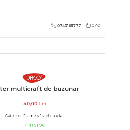
0743165777
0,00
ter multicraft de buzunar
40,00 Lei
Cutter cu 2 lame si 1 varf cu bila.
IN STOC