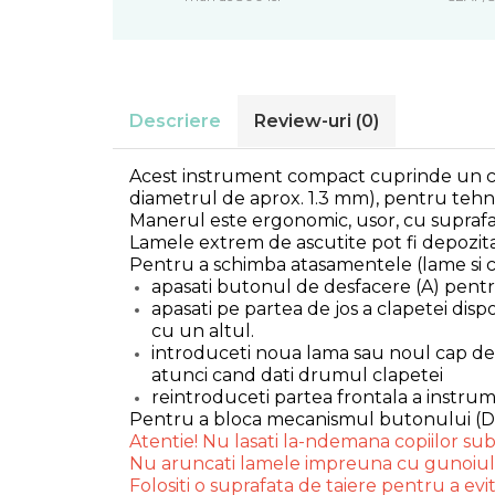
Metal lichid
Accesorii bijuterii
Structurare
Margele de nisip
Perle/margele acrilice/lemn
Paste structura
Sabloane
Ustensile, unelte
Descriere
Review-uri
(0)
Pensule, accesorii pt pictura/ desen
Sabloane autoadezive
Sabloane plastic
Accesorii pt pictura/ desen
Acest instrument compact cuprinde un cutit
Sabloane plastic flexibile
Pensule
diametrul de aprox. 1.3 mm), pentru tehn
Sablon metalic
Desen
Manerul este ergonomic, usor, cu suprafat
Hartie pentru decupaj
Lamele extrem de ascutite pot fi depozitat
Carbune, pastel
Pentru a schimba atasamentele (lame si c
Hartie de orez
Cerneluri, penite
apasati butonul de desfacere (A) pentr
Hartie decupaj
Creioane, markere, pixuri
apasati pe partea de jos a clapetei dis
Servetele
cu un altul.
Suporturi pentru pictura
Confectionare ceasuri
introduceti noua lama sau noul cap de e
Agatatori, cleme, cuie
atunci cand dati drumul clapetei
Cadrane lemn/sticla
Sculptura/Gravura
reintroduceti partea frontala a instrum
Mecanisme/Cifre
Pentru a bloca mecanismul butonului (D) s
Hartie craft
Atentie! Nu lasati la-ndemana copiilor sub 
Nu aruncati lamele impreuna cu gunoiul
Carton/Hartie efecte speciale
Folositi o suprafata de taiere pentru a evi