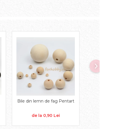
Bile din lemn de fag Pentart
Forme decorative d
Rozeta filig
de la 0,90 Lei
2,00 Lei