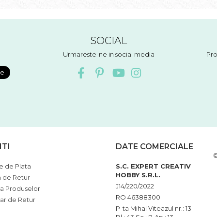
SOCIAL
Urmareste-ne in social media
Pro
NTI
DATE COMERCIALE
©
 de Plata
S.C. EXPERT CREATIV
HOBBY S.R.L.
a de Retur
J14/220/2022
ia Produselor
RO 46388300
ar de Retur
P-ta Mihai Viteazul nr.: 13
Bl.: 43 Sc.: B Ap.: 13