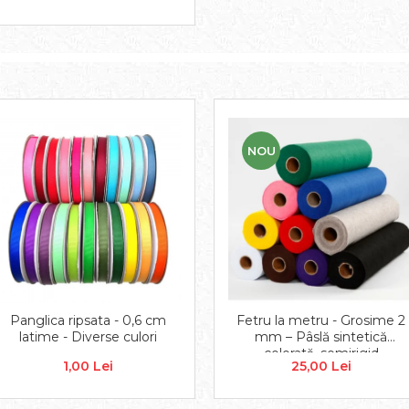
NOU
Panglica ripsata - 0,6 cm
Fetru la metru - Grosime 2
latime - Diverse culori
mm – Pâslă sintetică
colorată, semirigid
1,00 Lei
25,00 Lei