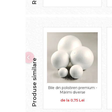
Aplice decor
Sticla
Platouri
Sticlute
Altele
Stampile, sigilii
Baze stampile
Stampile lemn
Stampile silicon
Ustensile, aparate
Produse similare
Cutter, trimmer
Perforatoare
Pistoale de lipit
Traforaj, pirogravura
Bile din polistiren premium -
Ustensile
Mărimi diverse
Polistiren
de la 0,75 Lei
Ceramica