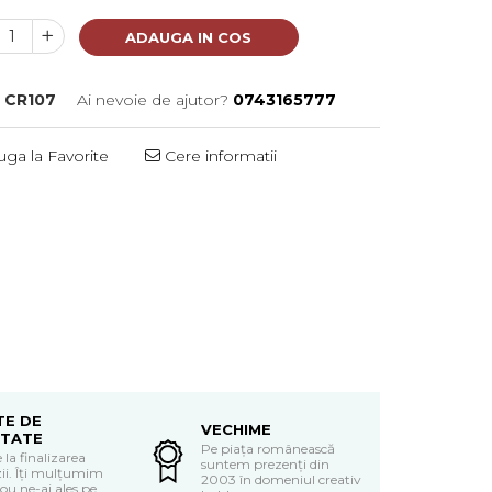
ADAUGA IN COS
:
CR107
Ai nevoie de ajutor?
0743165777
ga la Favorite
Cere informatii
TE DE
VECHIME
ITATE
Pe piața românească
 la finalizarea
suntem prezenți din
i. Îți mulțumim
2003 în domeniul creativ
ou ne-ai ales pe