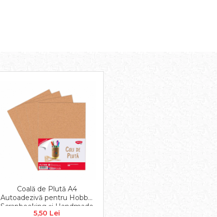
Coală de Plută A4
Autoadezivă pentru Hobby,
Scrapbooking și Handmade
5,50 Lei