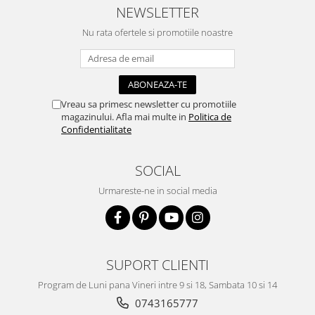
Panglici craciun
NEWSLETTER
Panglici decor
Nu rata ofertele si promotiile noastre
Snur/sfoara/fir
Metal
Aplice decor
Sticla
Vreau sa primesc newsletter cu promotiile
magazinului. Afla mai multe in
Politica de
Platouri
Confidentialitate
Sticlute
Altele
SOCIAL
Stampile, sigilii
Urmareste-ne in social media
Baze stampile
Stampile lemn
Stampile silicon
Ustensile, aparate
SUPORT CLIENTI
Cutter, trimmer
Program de Luni pana Vineri intre 9 si 18, Sambata 10 si 14
Perforatoare
0743165777
Pistoale de lipit