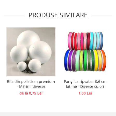
Hartie craft
PRODUSE SIMILARE
Carton/Hartie efecte speciale
Carton/Hartie Scrapbooking
Carton/Hartie unicolor
Hartie creponata
Hartie dantelata
Hartie matase
Hartie origami
Hartie reciclata/manuala
Plicuri
Carton
Bile din polistiren premium
Panglica ripsata - 0,6 cm
Rame, albume, notesuri
- Mărimi diverse
latime - Diverse culori
Masti
de la 0,75 Lei
1,00 Lei
Forme/Figurine carton
Panglici, snururi, sarma
Dantela