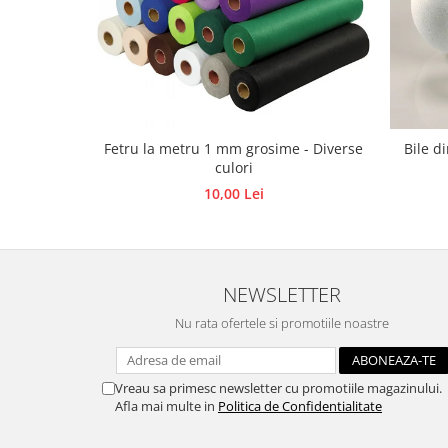
Hartie craft
Carton/Hartie efecte speciale
Carton/Hartie Scrapbooking
Carton/Hartie unicolor
Hartie creponata
Fetru la metru 1 mm grosime - Diverse
Bile d
Hartie dantelata
culori
Hartie matase
10,00 Lei
Hartie origami
Hartie reciclata/manuala
Plicuri
NEWSLETTER
Carton
Rame, albume, notesuri
Nu rata ofertele si promotiile noastre
Masti
Forme/Figurine carton
Vreau sa primesc newsletter cu promotiile magazinului.
Panglici, snururi, sarma
Afla mai multe in
Politica de Confidentialitate
Dantela