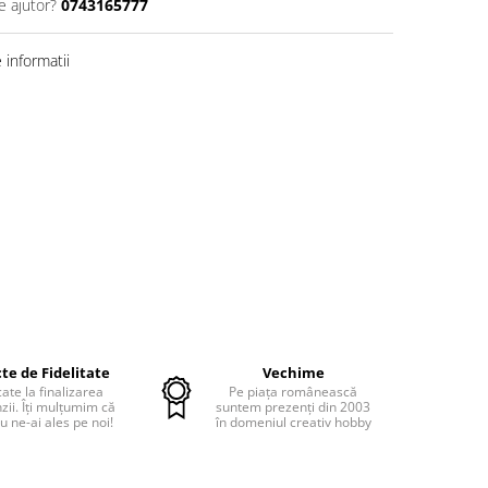
e ajutor?
0743165777
informatii
te de Fidelitate
Vechime
cate la finalizarea
Pe piața românească
ii. Îți mulțumim că
suntem prezenți din 2003
u ne-ai ales pe noi!
în domeniul creativ hobby