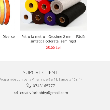
 - Diverse
Fetru la metru - Grosime 2 mm – Pâslă
Bile
sintetică colorată, semirigid
25,00 Lei
SUPORT CLIENTI
Program de Luni pana Vineri intre 9 si 18, Sambata 10 si 14
0743165777
creativforhobby@gmail.com