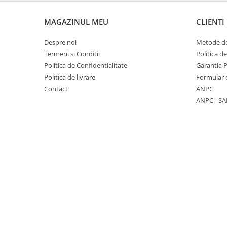
Panglici craciun
Panglici decor
MAGAZINUL MEU
CLIENTI
Snur/sfoara/fir
Despre noi
Metode de
Metal
Termeni si Conditii
Politica d
Aplice decor
Politica de Confidentialitate
Garantia 
Sticla
Politica de livrare
Formular 
Platouri
Contact
ANPC
ANPC - SA
Sticlute
Altele
Stampile, sigilii
Baze stampile
Stampile lemn
Stampile silicon
Ustensile, aparate
Cutter, trimmer
Perforatoare
Pistoale de lipit