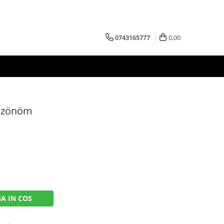
0743165777
0,00
öszönöm
A IN COS