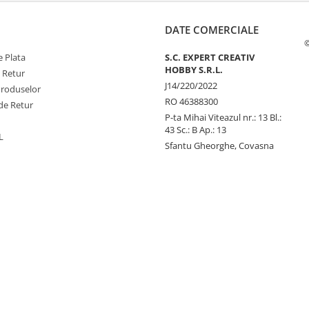
DATE COMERCIALE
©
 Plata
S.C. EXPERT CREATIV
HOBBY S.R.L.
e Retur
J14/220/2022
Produselor
RO 46388300
de Retur
P-ta Mihai Viteazul nr.: 13 Bl.:
43 Sc.: B Ap.: 13
L
Sfantu Gheorghe, Covasna