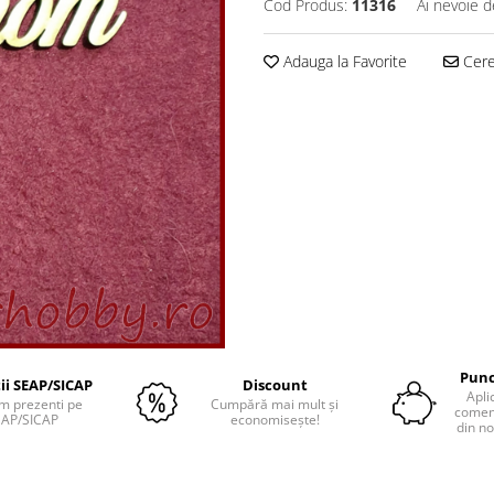
Cod Produs:
11316
Ai nevoie d
Adauga la Favorite
Cere 
Punc
tii SEAP/SICAP
Discount
Apli
m prezenti pe
Cumpără mai mult și
comenz
EAP/SICAP
economisește!
din no