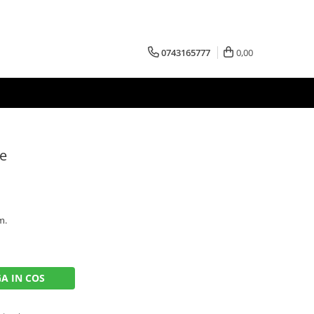
0743165777
0,00
ve
m.
A IN COS