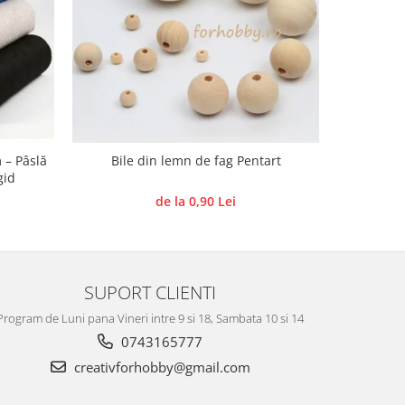
 – Pâslă
Bile din lemn de fag Pentart
Forme de
gid
de la 0,90 Lei
SUPORT CLIENTI
Program de Luni pana Vineri intre 9 si 18, Sambata 10 si 14
0743165777
creativforhobby@gmail.com