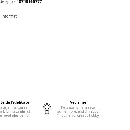
de ajutor?
0743165777
informatii
te de Fidelitate
Vechime
cate la finalizarea
Pe piața românească
ii. Îți mulțumim că
suntem prezenți din 2003
u ne-ai ales pe noi!
în domeniul creativ hobby