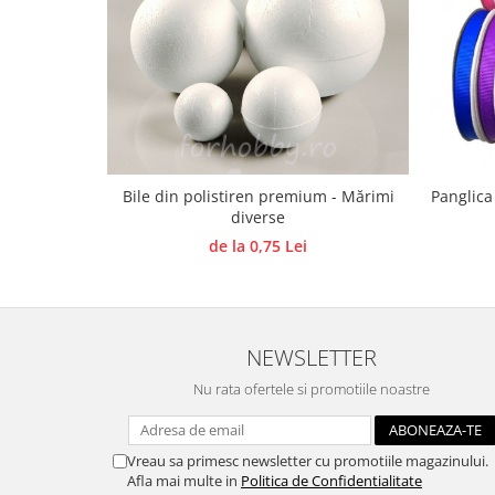
Hartie craft
Carton/Hartie efecte speciale
Carton/Hartie Scrapbooking
Carton/Hartie unicolor
Hartie creponata
Hartie dantelata
Bile din polistiren premium - Mărimi
Panglica
Hartie matase
diverse
Hartie origami
de la 0,75 Lei
Hartie reciclata/manuala
Plicuri
Carton
NEWSLETTER
Rame, albume, notesuri
Masti
Nu rata ofertele si promotiile noastre
Forme/Figurine carton
Panglici, snururi, sarma
Vreau sa primesc newsletter cu promotiile magazinului.
Dantela
Afla mai multe in
Politica de Confidentialitate