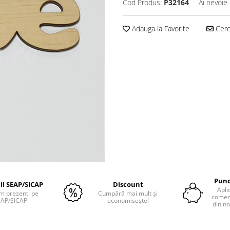
Cod Produs:
P32164
Ai nevoie 
Adauga la Favorite
Cere 
Punc
tii SEAP/SICAP
Discount
Apli
m prezenti pe
Cumpără mai mult și
comenz
EAP/SICAP
economisește!
din no