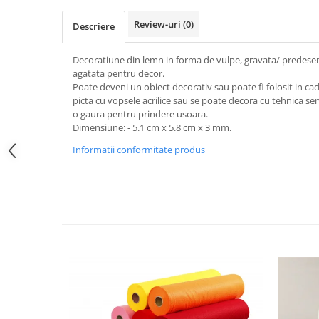
Sclipici
Foite/fulgi schlagmetal
Review-uri
(0)
Margele si accesorii
Descriere
Gel sclipitor
Metal lichid
Accesorii bijuterii
Decoratiune din lemn in forma de vulpe, gravata/ predesenat
Structurare
Margele de nisip
agatata pentru decor.
Perle/margele acrilice/lemn
Poate deveni un obiect decorativ sau poate fi folosit in c
Paste structura
picta cu vopsele acrilice sau se poate decora cu tehnica ser
Sabloane
Ustensile, unelte
o gaura pentru prindere usoara.
Pensule, accesorii pt pictura/ desen
Sabloane autoadezive
Dimensiune: - 5.1 cm x 5.8 cm x 3 mm.
Sabloane plastic
Accesorii pt pictura/ desen
Informatii conformitate produs
Sabloane plastic flexibile
Pensule
Sablon metalic
Desen
Hartie pentru decupaj
Carbune, pastel
Hartie de orez
Cerneluri, penite
Hartie decupaj
Creioane, markere, pixuri
Servetele
Suporturi pentru pictura
Confectionare ceasuri
Agatatori, cleme, cuie
Cadrane lemn/sticla
Sculptura/Gravura
Mecanisme/Cifre