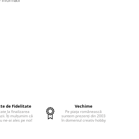
informatii
te de Fidelitate
Vechime
cate la finalizarea
Pe piața românească
ii. Îți mulțumim că
suntem prezenți din 2003
u ne-ai ales pe noi!
în domeniul creativ hobby