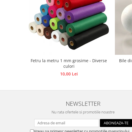
Hartie craft
Carton/Hartie efecte speciale
Carton/Hartie Scrapbooking
Carton/Hartie unicolor
Hartie creponata
Hartie dantelata
Hartie matase
Fetru la metru 1 mm grosime - Diverse
Bile d
Hartie origami
culori
Hartie reciclata/manuala
10,00 Lei
Plicuri
Carton
Rame, albume, notesuri
NEWSLETTER
Masti
Forme/Figurine carton
Nu rata ofertele si promotiile noastre
Panglici, snururi, sarma
Dantela
Vreau sa primesc newsletter cu promotiile magazinului.