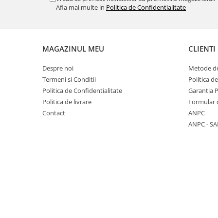
Panglici craciun
Afla mai multe in
Politica de Confidentialitate
Panglici decor
Snur/sfoara/fir
Metal
MAGAZINUL MEU
CLIENTI
Aplice decor
Despre noi
Metode de
Sticla
Termeni si Conditii
Politica d
Platouri
Politica de Confidentialitate
Garantia 
Sticlute
Politica de livrare
Formular 
Altele
Contact
ANPC
Stampile, sigilii
ANPC - SA
Baze stampile
Stampile lemn
Stampile silicon
Ustensile, aparate
Cutter, trimmer
Perforatoare
Pistoale de lipit