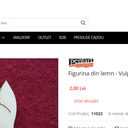
E
WALDORF
OUTLET
B2B
PRODUSE CADOU
Figurina din lemn - Vu
2,00 Lei
STOC EPUIZAT
Cod Produs:
11022
Ai nevoie d