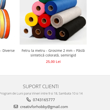
 - Diverse
Fetru la metru - Grosime 2 mm – Pâslă
Bile
sintetică colorată, semirigid
25,00 Lei
SUPORT CLIENTI
Program de Luni pana Vineri intre 9 si 18, Sambata 10 si 14
0743165777
creativforhobby@gmail.com