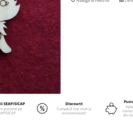
Adauga la Favorite
Cere 
Punc
tii SEAP/SICAP
Discount
Apli
m prezenti pe
Cumpără mai mult și
comenz
EAP/SICAP
economisește!
din no