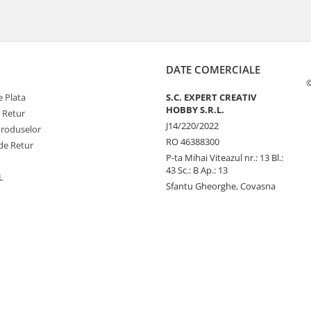
DATE COMERCIALE
©
 Plata
S.C. EXPERT CREATIV
HOBBY S.R.L.
e Retur
J14/220/2022
Produselor
RO 46388300
de Retur
P-ta Mihai Viteazul nr.: 13 Bl.:
43 Sc.: B Ap.: 13
L
Sfantu Gheorghe, Covasna