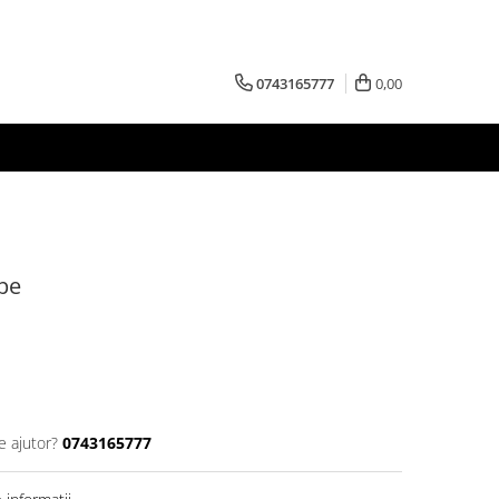
0743165777
0,00
lpe
e ajutor?
0743165777