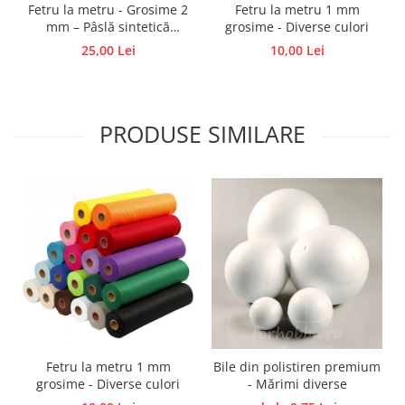
Fetru la metru - Grosime 2
Fetru la metru 1 mm
Traforaj, pirogravura
mm – Pâslă sintetică
grosime - Diverse culori
Ustensile
colorată, semirigid
25,00 Lei
10,00 Lei
Polistiren
Ceramica
Accesorii floristica
PRODUSE SIMILARE
Hartie creponata
Plante uscate
Materiale textile
Articole din bumbac
Modele termoadezive
Saculeti
Design cofetarie
Forme pentru turnat ciocolata
Mozaic
Fetru la metru 1 mm
Bile din polistiren premium
Pictura pe fata si corp
grosime - Diverse culori
- Mărimi diverse
Vopsea pentru fata si corp