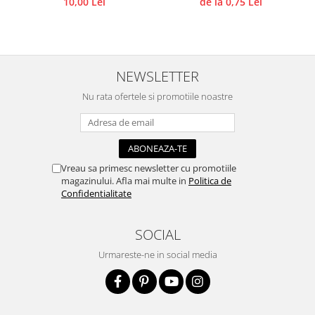
10,00 Lei
de la 0,75 Lei
Accesorii pictura pe fata
Pluta
NEWSLETTER
Nu rata ofertele si promotiile noastre
Vreau sa primesc newsletter cu promotiile
magazinului. Afla mai multe in
Politica de
Confidentialitate
SOCIAL
Urmareste-ne in social media