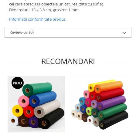
Panglici craciun
cei care apreciaza obiectele unicat, realizate cu suflet.
Dimensiuni: 13 x 3.8 cm, grosime 1 mm.
Panglici decor
Snur/sfoara/fir
Informatii conformitate produs
Metal
Review-uri
(0)
Aplice decor
Sticla
Platouri
RECOMANDARI
Sticlute
Altele
Stampile, sigilii
NOU
Baze stampile
Stampile lemn
Stampile silicon
Ustensile, aparate
Cutter, trimmer
Perforatoare
Pistoale de lipit