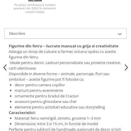
Vechime
Pe piața românească suntem
Hartie craft
prezenți din 2003 în domeniul
creativ hobby
Carton/Hartie efecte speciale
Carton/Hartie Scrapbooking
Carton/Hartie unicolor
Descriere
Hartie creponata
Figurine din fetru – lucrate manual cu grija si creativitate
Hartie dantelata
Adauga un strop de culoare si farmec oricarui spatiu cu aceste
Hartie matase
figurine din fetru.
Hartie origami
Ideale pentru decor, cadouri personalizate sau proiecte creative,
carti silentioase.
Hartie reciclata/manuala
Disponibile in diverse forme – animale, personaje, flori sau
Plicuri
simboluri – aceste figurine pot fi folosite ca:
Carton
decor pentru camera copiilor
marturii pentru evenimente
Rame, albume, notesuri
ornamente pentru bradul de Craciun
Masti
accesorii pentru ghiozdane sau chei
elemente pentru activitati educative sau storytelling
Forme/Figurine carton
Caracteristici:
Panglici, snururi, sarma
Material: fetru semirigid, sintetic, grosime 1–3 mm
Dimensiune: intre 3 si 15 cm, in functie de model
Dantela
Perfecte pentru iubitorii de handmade, pasionatii de decor si toti