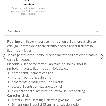
Vechime
Hartie craft
Pe piața românească suntem
prezenți din 2003 în domeniul
Carton/Hartie efecte speciale
creativ hobby
Carton/Hartie Scrapbooking
Carton/Hartie unicolor
Descriere
Hartie creponata
Hartie dantelata
Figurine din fetru – lucrate manual cu grija si creativitate
Hartie matase
Adauga un strop de culoare si farmec oricarui spatiu cu aceste
Hartie origami
figurine din fetru.
Ideale pentru decor, cadouri personalizate sau proiecte creative,
Hartie reciclata/manuala
carti silentioase.
Plicuri
Disponibile in diverse forme – animale, personaje, flori sau
simboluri – aceste figurine pot fi folosite ca:
Carton
decor pentru camera copiilor
Rame, albume, notesuri
marturii pentru evenimente
ornamente pentru bradul de Craciun
Masti
accesorii pentru ghiozdane sau chei
Forme/Figurine carton
elemente pentru activitati educative sau storytelling
Panglici, snururi, sarma
Caracteristici:
Material: fetru semirigid, sintetic, grosime 1–3 mm
Dantela
Dimensiune: intre 3 si 15 cm, in functie de model