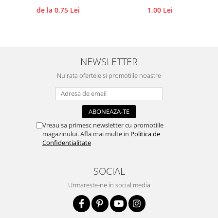
de la 0,75 Lei
1,00 Lei
Accesorii pictura pe fata
Pluta
NEWSLETTER
Nu rata ofertele si promotiile noastre
Vreau sa primesc newsletter cu promotiile
magazinului. Afla mai multe in
Politica de
Confidentialitate
SOCIAL
Urmareste-ne in social media