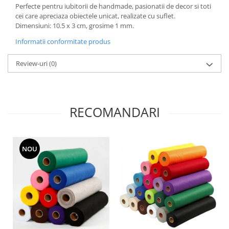
Panglici craciun
Perfecte pentru iubitorii de handmade, pasionatii de decor si toti
cei care apreciaza obiectele unicat, realizate cu suflet.
Panglici decor
Dimensiuni: 10.5 x 3 cm, grosime 1 mm.
Snur/sfoara/fir
Informatii conformitate produs
Metal
Aplice decor
Review-uri
(0)
Sticla
Platouri
Sticlute
RECOMANDARI
Altele
Stampile, sigilii
Baze stampile
NOU
Stampile lemn
Stampile silicon
Ustensile, aparate
Cutter, trimmer
Perforatoare
Pistoale de lipit