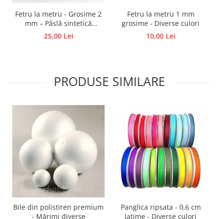
Traforaj, pirogravura
Fetru la metru - Grosime 2
Fetru la metru 1 mm
mm – Pâslă sintetică
grosime - Diverse culori
Ustensile
colorată, semirigid
25,00 Lei
10,00 Lei
Polistiren
Ceramica
Accesorii floristica
PRODUSE SIMILARE
Hartie creponata
Plante uscate
Materiale textile
Articole din bumbac
Modele termoadezive
Saculeti
Design cofetarie
Forme pentru turnat ciocolata
Mozaic
Pictura pe fata si corp
Bile din polistiren premium
Panglica ripsata - 0,6 cm
- Mărimi diverse
latime - Diverse culori
Vopsea pentru fata si corp