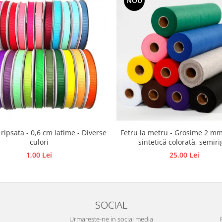
NOU
 ripsata - 0,6 cm latime - Diverse
Fetru la metru - Grosime 2 mm
culori
sintetică colorată, semiri
1,00 Lei
25,00 Lei
SOCIAL
Urmareste-ne in social media