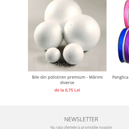
Panglici craciun
Panglici decor
Snur/sfoara/fir
Metal
Aplice decor
Sticla
Platouri
Sticlute
Altele
Stampile, sigilii
Bile din polistiren premium - Mărimi
Panglica
Baze stampile
diverse
Stampile lemn
de la 0,75 Lei
Stampile silicon
Ustensile, aparate
Cutter, trimmer
NEWSLETTER
Perforatoare
Nu rata ofertele si promotiile noastre
Pistoale de lipit