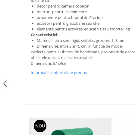
folosite ca:
Sclipici
Foite/fulgi schlagmetal
decor pentru camera copiilor
Margele si accesorii
marturii pentru evenimente
Gel sclipitor
ornamente pentru bradul de Craciun
Metal lichid
Accesorii bijuterii
accesorii pentru ghiozdane sau chei
Structurare
Margele de nisip
elemente pentru activitati educative sau storytelling
Caracteristici:
Perle/margele acrilice/lemn
Paste structura
Material: fetru semirigid, sintetic, grosime 1–3 mm
Sabloane
Ustensile, unelte
Dimensiune: intre 3 si 15 cm, in functie de model
Perfecte pentru iubitorii de handmade, pasionatii de decor s
Pensule, accesorii pt pictura/ desen
Sabloane autoadezive
obiectele unicat, realizate cu suflet.
Sabloane plastic
Accesorii pt pictura/ desen
Dimensiuni: 6,1x4cm
Sabloane plastic flexibile
Pensule
Informatii conformitate produs
Sablon metalic
Desen
Hartie pentru decupaj
Carbune, pastel
Hartie de orez
Cerneluri, penite
Hartie decupaj
Creioane, markere, pixuri
Servetele
Suporturi pentru pictura
Confectionare ceasuri
Agatatori, cleme, cuie
NOU
Cadrane lemn/sticla
Sculptura/Gravura
Mecanisme/Cifre