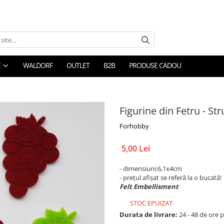
E
WALDORF
OUTLET
B2B
PRODUSE CADOU
Figurine din Fetru - Str
Forhobby
5,00 Lei
- dimensiuni:6,1x4cm
- prețul afișat se referă la o bucată!
Felt Embellisment
STOC EPUIZAT
Durata de livrare:
24 - 48 de ore p