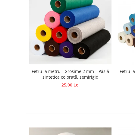
Hartie craft
Carton/Hartie efecte speciale
Carton/Hartie Scrapbooking
Carton/Hartie unicolor
Hartie creponata
Hartie dantelata
Hartie matase
Hartie origami
Fetru la metru - Grosime 2 mm – Pâslă
Fetru l
Hartie reciclata/manuala
sintetică colorată, semirigid
Plicuri
25,00 Lei
Carton
Rame, albume, notesuri
Masti
Forme/Figurine carton
Panglici, snururi, sarma
Dantela