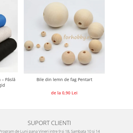
 – Pâslă
Bile din lemn de fag Pentart
Forme de
gid
de la 0,90 Lei
SUPORT CLIENTI
Program de Luni pana Vineri intre 9 si 18, Sambata 10 si 14