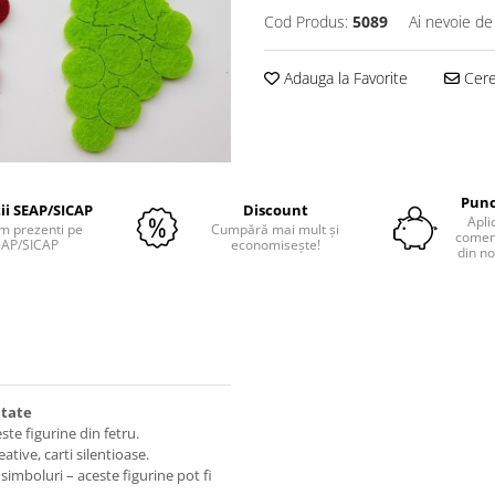
Cod Produs:
5089
Ai nevoie de
Adauga la Favorite
Cere 
Punc
tii SEAP/SICAP
Discount
Apli
m prezenti pe
Cumpără mai mult și
comenz
EAP/SICAP
economisește!
din no
itate
te figurine din fetru.
tive, carti silentioase.
simboluri – aceste figurine pot fi