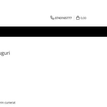
0743165777
0,00
uguri
rin curierat