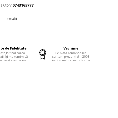
 ajutor?
0743165777
informatii
te de Fidelitate
Vechime
cate la finalizarea
Pe piața românească
ii. Îți mulțumim că
suntem prezenți din 2003
u ne-ai ales pe noi!
în domeniul creativ hobby