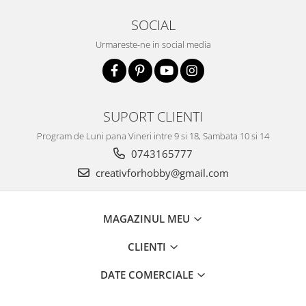
Traforaj, pirogravura
SOCIAL
Ustensile
Urmareste-ne in social media
Polistiren
Ceramica
Accesorii floristica
SUPORT CLIENTI
Hartie creponata
Plante uscate
Program de Luni pana Vineri intre 9 si 18, Sambata 10 si 14
Materiale textile
0743165777
Articole din bumbac
creativforhobby@gmail.com
Modele termoadezive
Saculeti
MAGAZINUL MEU
Design cofetarie
Forme pentru turnat ciocolata
CLIENTI
Mozaic
DATE COMERCIALE
Pictura pe fata si corp
Vopsea pentru fata si corp