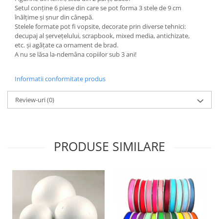
Setul conține 6 piese din care se pot forma 3 stele de 9 cm
Hartie craft
înălțime și șnur din cânepă.
Stelele formate pot fi vopsite, decorate prin diverse tehnici:
Carton/Hartie efecte speciale
decupaj al șervețelului, scrapbook, mixed media, antichizate,
Carton/Hartie Scrapbooking
etc. și agățate ca ornament de brad.
Carton/Hartie unicolor
A nu se lăsa la-ndemâna copiilor sub 3 ani!
Hartie creponata
Hartie dantelata
Informatii conformitate produs
Hartie matase
Review-uri
(0)
Hartie origami
Hartie reciclata/manuala
Plicuri
Carton
PRODUSE SIMILARE
Rame, albume, notesuri
Masti
Forme/Figurine carton
Panglici, snururi, sarma
Dantela