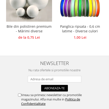
Panglici craciun
Panglici decor
Snur/sfoara/fir
Metal
Bile din polistiren premium
Panglica ripsata - 0,6 cm
Aplice decor
- Mărimi diverse
latime - Diverse culori
Sticla
de la 0,75 Lei
1,00 Lei
Platouri
Sticlute
Altele
Stampile, sigilii
NEWSLETTER
Baze stampile
Nu rata ofertele si promotiile noastre
Stampile lemn
Stampile silicon
Ustensile, aparate
Vreau sa primesc newsletter cu promotiile
Cutter, trimmer
magazinului. Afla mai multe in
Politica de
Perforatoare
Confidentialitate
Pistoale de lipit