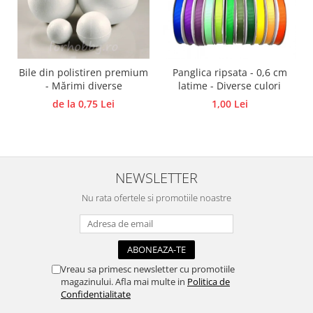
Panglici craciun
Panglici decor
Snur/sfoara/fir
Metal
Bile din polistiren premium
Panglica ripsata - 0,6 cm
Aplice decor
- Mărimi diverse
latime - Diverse culori
Sticla
de la 0,75 Lei
1,00 Lei
Platouri
Sticlute
Altele
NEWSLETTER
Stampile, sigilii
Baze stampile
Nu rata ofertele si promotiile noastre
Stampile lemn
Stampile silicon
Ustensile, aparate
Vreau sa primesc newsletter cu promotiile
Cutter, trimmer
magazinului. Afla mai multe in
Politica de
Perforatoare
Confidentialitate
Pistoale de lipit