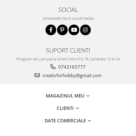
Traforaj, pirogravura
SOCIAL
Ustensile
Urmareste-ne in social media
Polistiren
Ceramica
Accesorii floristica
SUPORT CLIENTI
Hartie creponata
Plante uscate
Program de Luni pana Vineri intre 9 si 18, Sambata 10 si 14
Materiale textile
0743165777
creativforhobby@gmail.com
Articole din bumbac
Modele termoadezive
Saculeti
MAGAZINUL MEU
Design cofetarie
CLIENTI
Forme pentru turnat ciocolata
Mozaic
DATE COMERCIALE
Pictura pe fata si corp
Vopsea pentru fata si corp