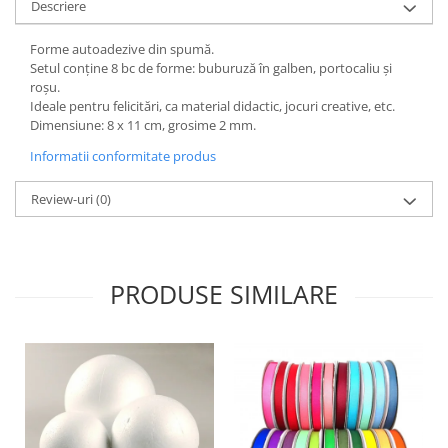
Descriere
Hartie craft
Forme autoadezive din spumă.
Carton/Hartie efecte speciale
Setul conține 8 bc de forme: buburuză în galben, portocaliu și
Carton/Hartie Scrapbooking
roșu.
Ideale pentru felicitări, ca material didactic, jocuri creative, etc.
Carton/Hartie unicolor
Dimensiune: 8 x 11 cm, grosime 2 mm.
Hartie creponata
Informatii conformitate produs
Hartie dantelata
Hartie matase
Review-uri
(0)
Hartie origami
Hartie reciclata/manuala
Plicuri
PRODUSE SIMILARE
Carton
Rame, albume, notesuri
Masti
Forme/Figurine carton
Panglici, snururi, sarma
Dantela