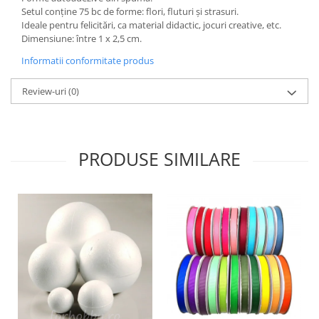
Setul conține 75 bc de forme: flori, fluturi și strasuri.
Hartie craft
Ideale pentru felicitări, ca material didactic, jocuri creative, etc.
Dimensiune: între 1 x 2,5 cm.
Carton/Hartie efecte speciale
Carton/Hartie Scrapbooking
Informatii conformitate produs
Carton/Hartie unicolor
Review-uri
(0)
Hartie creponata
Hartie dantelata
Hartie matase
Hartie origami
PRODUSE SIMILARE
Hartie reciclata/manuala
Plicuri
Carton
Rame, albume, notesuri
Masti
Forme/Figurine carton
Panglici, snururi, sarma
Dantela