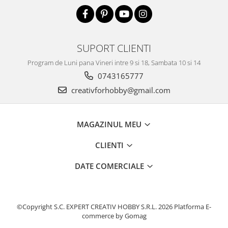
Traforaj, pirogravura
Ustensile
Polistiren
SUPORT CLIENTI
Ceramica
Program de Luni pana Vineri intre 9 si 18, Sambata 10 si 14
Accesorii floristica
0743165777
Hartie creponata
creativforhobby@gmail.com
Plante uscate
Materiale textile
MAGAZINUL MEU
Articole din bumbac
Modele termoadezive
CLIENTI
Saculeti
DATE COMERCIALE
Design cofetarie
Forme pentru turnat ciocolata
Mozaic
©Copyright S.C. EXPERT CREATIV HOBBY S.R.L. 2026
Platforma E-
Pictura pe fata si corp
commerce by Gomag
Vopsea pentru fata si corp