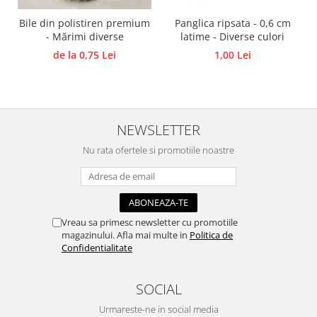
Panglici craciun
Bile din polistiren premium
Panglica ripsata - 0,6 cm
Panglici decor
- Mărimi diverse
latime - Diverse culori
Snur/sfoara/fir
de la 0,75 Lei
1,00 Lei
Metal
Aplice decor
Sticla
Platouri
NEWSLETTER
Sticlute
Nu rata ofertele si promotiile noastre
Altele
Stampile, sigilii
Baze stampile
Stampile lemn
Vreau sa primesc newsletter cu promotiile
magazinului. Afla mai multe in
Politica de
Stampile silicon
Confidentialitate
Ustensile, aparate
Cutter, trimmer
SOCIAL
Perforatoare
Urmareste-ne in social media
Pistoale de lipit