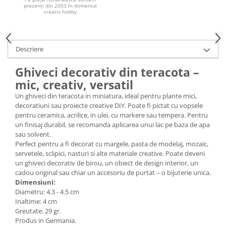
prezenți din 2003 în domeniul
creativ hobby
Hartie craft
Carton/Hartie efecte speciale
Carton/Hartie Scrapbooking
Descriere
Carton/Hartie unicolor
Hartie creponata
Ghiveci decorativ din teracota –
Hartie dantelata
mic, creativ, versatil
Hartie matase
Un ghiveci din teracota in miniatura, ideal pentru plante mici,
decoratiuni sau proiecte creative DIY. Poate fi pictat cu vopsele
Hartie origami
pentru ceramica, acrilice, in ulei, cu markere sau tempera. Pentru
Hartie reciclata/manuala
un finisaj durabil, se recomanda aplicarea unui lac pe baza de apa
Plicuri
sau solvent.
Perfect pentru a fi decorat cu margele, pasta de modelaj, mozaic,
Carton
servetele, sclipici, nasturi si alte materiale creative. Poate deveni
Rame, albume, notesuri
un ghiveci decorativ de birou, un obiect de design interior, un
cadou original sau chiar un accesoriu de purtat – o bijuterie unica.
Masti
Dimensiuni:
Forme/Figurine carton
Diametru: 4.3 - 4.5 cm
Inaltime: 4 cm
Panglici, snururi, sarma
Greutate: 29 gr.
Dantela
Produs in Germania.