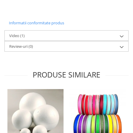
Panglici craciun
Panglici decor
Snur/sfoara/fir
Informatii conformitate produs
Metal
Aplice decor
Video
(1)
Sticla
Review-uri
(0)
Platouri
Sticlute
Altele
PRODUSE SIMILARE
Stampile, sigilii
Baze stampile
Stampile lemn
Stampile silicon
Ustensile, aparate
Cutter, trimmer
Perforatoare
Pistoale de lipit