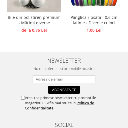
Traforaj, pirogravura
Ustensile
Bile din polistiren premium
Panglica ripsata - 0,6 cm
Polistiren
- Mărimi diverse
latime - Diverse culori
de la 0,75 Lei
1,00 Lei
Ceramica
Accesorii floristica
Hartie creponata
Plante uscate
NEWSLETTER
Materiale textile
Nu rata ofertele si promotiile noastre
Articole din bumbac
Modele termoadezive
Saculeti
Design cofetarie
Vreau sa primesc newsletter cu promotiile
Forme pentru turnat ciocolata
magazinului. Afla mai multe in
Politica de
Confidentialitate
Mozaic
Pictura pe fata si corp
SOCIAL
Vopsea pentru fata si corp