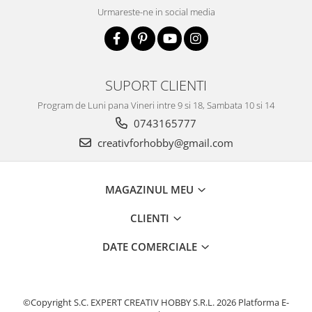
Urmareste-ne in social media
Accesorii pictura pe fata
Pluta
SUPORT CLIENTI
Program de Luni pana Vineri intre 9 si 18, Sambata 10 si 14
0743165777
creativforhobby@gmail.com
MAGAZINUL MEU
CLIENTI
DATE COMERCIALE
©Copyright S.C. EXPERT CREATIV HOBBY S.R.L. 2026
Platforma E-