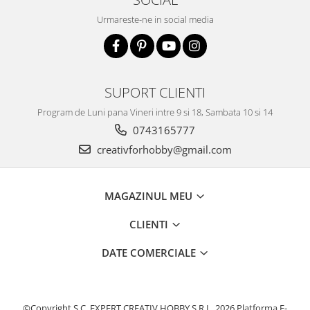
Accesorii pictura pe fata
Urmareste-ne in social media
Pluta
SUPORT CLIENTI
Program de Luni pana Vineri intre 9 si 18, Sambata 10 si 14
0743165777
creativforhobby@gmail.com
MAGAZINUL MEU
CLIENTI
DATE COMERCIALE
©Copyright S.C. EXPERT CREATIV HOBBY S.R.L. 2026
Platforma E-