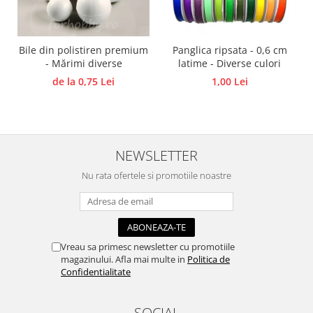
Traforaj, pirogravura
Ustensile
Bile din polistiren premium
Panglica ripsata - 0,6 cm
Polistiren
- Mărimi diverse
latime - Diverse culori
Ceramica
de la 0,75 Lei
1,00 Lei
Accesorii floristica
Hartie creponata
Plante uscate
NEWSLETTER
Materiale textile
Articole din bumbac
Nu rata ofertele si promotiile noastre
Modele termoadezive
Saculeti
Design cofetarie
Vreau sa primesc newsletter cu promotiile
Forme pentru turnat ciocolata
magazinului. Afla mai multe in
Politica de
Mozaic
Confidentialitate
Pictura pe fata si corp
SOCIAL
Vopsea pentru fata si corp