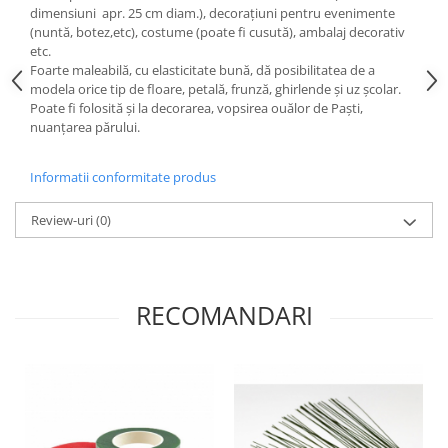
dimensiuni apr. 25 cm diam.), decorațiuni pentru evenimente
Hartie craft
(nuntă, botez,etc), costume (poate fi cusută), ambalaj decorativ
etc.
Carton/Hartie efecte speciale
Foarte maleabilă, cu elasticitate bună, dă posibilitatea de a
Carton/Hartie Scrapbooking
modela orice tip de floare, petală, frunză, ghirlende și uz școlar.
Carton/Hartie unicolor
Poate fi folosită și la decorarea, vopsirea ouălor de Paști,
nuanțarea părului.
Hartie creponata
Hartie dantelata
Informatii conformitate produs
Hartie matase
Hartie origami
Review-uri
(0)
Hartie reciclata/manuala
Plicuri
Carton
RECOMANDARI
Rame, albume, notesuri
Masti
Forme/Figurine carton
Panglici, snururi, sarma
Dantela