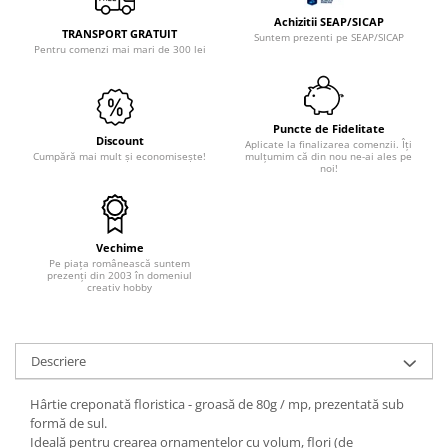
Sclipici
Foite/fulgi schlagmetal
Achizitii SEAP/SICAP
TRANSPORT GRATUIT
Margele si accesorii
Suntem prezenti pe SEAP/SICAP
Gel sclipitor
Pentru comenzi mai mari de 300 lei
Metal lichid
Accesorii bijuterii
Structurare
Margele de nisip
Perle/margele acrilice/lemn
Paste structura
Puncte de Fidelitate
Discount
Sabloane
Aplicate la finalizarea comenzii. Îți
Ustensile, unelte
Cumpără mai mult și economisește!
mulțumim că din nou ne-ai ales pe
noi!
Pensule, accesorii pt pictura/ desen
Sabloane autoadezive
Sabloane plastic
Accesorii pt pictura/ desen
Sabloane plastic flexibile
Pensule
Vechime
Sablon metalic
Desen
Pe piața românească suntem
prezenți din 2003 în domeniul
Hartie pentru decupaj
creativ hobby
Carbune, pastel
Hartie de orez
Cerneluri, penite
Hartie decupaj
Creioane, markere, pixuri
Descriere
Servetele
Suporturi pentru pictura
Confectionare ceasuri
Agatatori, cleme, cuie
Hârtie creponată floristica - groasă de 80g / mp, prezentată sub
Cadrane lemn/sticla
formă de sul.
Sculptura/Gravura
Ideală pentru crearea ornamentelor cu volum, flori (de
Mecanisme/Cifre