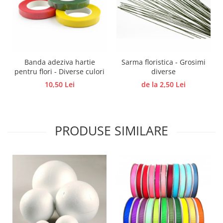
Panglici craciun
Panglici decor
Snur/sfoara/fir
Metal
Aplice decor
Banda adeziva hartie
Sarma floristica - Grosimi
Sticla
pentru flori - Diverse culori
diverse
10,50 Lei
de la 2,50 Lei
Platouri
Sticlute
Altele
Stampile, sigilii
PRODUSE SIMILARE
Baze stampile
Stampile lemn
Stampile silicon
Ustensile, aparate
Cutter, trimmer
Perforatoare
Pistoale de lipit