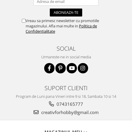
Panglici craciun
Panglici decor
Snur/sfoara/fir
Vreau sa primesc newsletter cu promotiile
Metal
magazinului. Afla mai multe in
Politica de
Confidentialitate
Aplice decor
Sticla
SOCIAL
Platouri
Urmareste-ne in social media
Sticlute
Altele
Stampile, sigilii
Baze stampile
SUPORT CLIENTI
Stampile lemn
Program de Luni pana Vineri intre 9 si 18, Sambata 10 si 14
Stampile silicon
0743165777
Ustensile, aparate
creativforhobby@gmail.com
Cutter, trimmer
Perforatoare
Pistoale de lipit