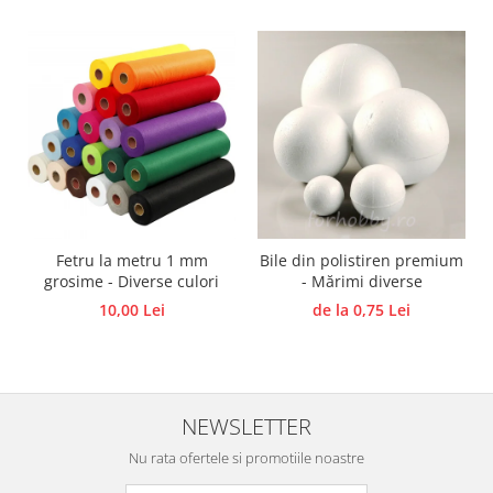
Hartie craft
Carton/Hartie efecte speciale
Carton/Hartie Scrapbooking
Carton/Hartie unicolor
Hartie creponata
Hartie dantelata
Hartie matase
Hartie origami
Fetru la metru 1 mm
Bile din polistiren premium
Hartie reciclata/manuala
grosime - Diverse culori
- Mărimi diverse
Plicuri
10,00 Lei
de la 0,75 Lei
Carton
Rame, albume, notesuri
Masti
Forme/Figurine carton
NEWSLETTER
Panglici, snururi, sarma
Nu rata ofertele si promotiile noastre
Dantela