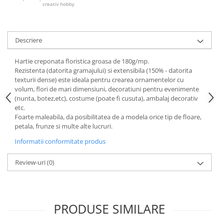
creativ hobby
Sclipici
Foite/fulgi schlagmetal
Margele si accesorii
Gel sclipitor
Metal lichid
Accesorii bijuterii
Descriere
Structurare
Margele de nisip
Perle/margele acrilice/lemn
Paste structura
Hartie creponata floristica groasa de 180g/mp.
Rezistenta (datorita gramajului) si extensibila (150% - datorita
Sabloane
Ustensile, unelte
texturii dense) este ideala pentru crearea ornamentelor cu
Pensule, accesorii pt pictura/ desen
Sabloane autoadezive
volum, flori de mari dimensiuni, decoratiuni pentru evenimente
(nunta, botez,etc), costume (poate fi cusuta), ambalaj decorativ
Sabloane plastic
Accesorii pt pictura/ desen
etc.
Sabloane plastic flexibile
Pensule
Foarte maleabila, da posibilitatea de a modela orice tip de floare,
Sablon metalic
petala, frunze si multe alte lucruri.
Desen
Hartie pentru decupaj
Informatii conformitate produs
Carbune, pastel
Hartie de orez
Cerneluri, penite
Review-uri
(0)
Hartie decupaj
Creioane, markere, pixuri
Servetele
Suporturi pentru pictura
Confectionare ceasuri
Agatatori, cleme, cuie
PRODUSE SIMILARE
Cadrane lemn/sticla
Sculptura/Gravura
Mecanisme/Cifre