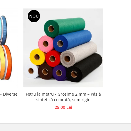
NOU
 - Diverse
Fetru la metru - Grosime 2 mm – Pâslă
Bile
sintetică colorată, semirigid
25,00 Lei