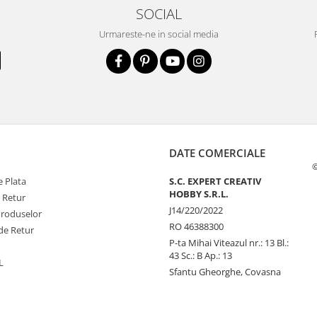
SOCIAL
Urmareste-ne in social media
DATE COMERCIALE
©
 Plata
S.C. EXPERT CREATIV
HOBBY S.R.L.
e Retur
J14/220/2022
Produselor
RO 46388300
de Retur
P-ta Mihai Viteazul nr.: 13 Bl.:
43 Sc.: B Ap.: 13
L
Sfantu Gheorghe, Covasna