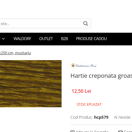
E
WALDORF
OUTLET
B2B
PRODUSE CADOU
0x250 cm, mustariu
Hartie creponata groa
12,50 Lei
STOC EPUIZAT
Cod Produs:
hcp579
Ai nevoie 