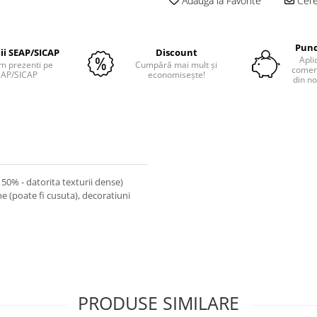
Adauga la Favorite
Cere 
Punc
tii SEAP/SICAP
Discount
Apli
m prezenti pe
Cumpără mai mult și
comenz
EAP/SICAP
economisește!
din no
(150% - datorita texturii dense)
 (poate fi cusuta), decoratiuni
PRODUSE SIMILARE