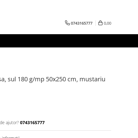
0743165777
0,00
sa, sul 180 g/mp 50x250 cm, mustariu
de ajutor?
0743165777