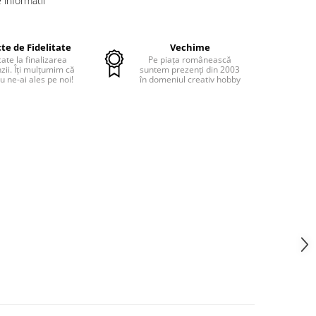
informatii
te de Fidelitate
Vechime
cate la finalizarea
Pe piața românească
ii. Îți mulțumim că
suntem prezenți din 2003
u ne-ai ales pe noi!
în domeniul creativ hobby