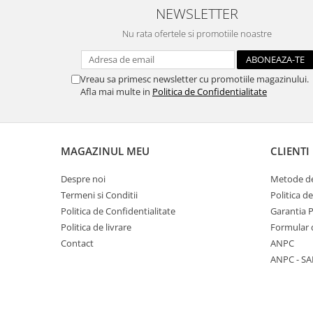
NEWSLETTER
Hartie craft
Nu rata ofertele si promotiile noastre
Carton/Hartie efecte speciale
Carton/Hartie Scrapbooking
Carton/Hartie unicolor
Vreau sa primesc newsletter cu promotiile magazinului.
Afla mai multe in
Politica de Confidentialitate
Hartie creponata
Hartie dantelata
Hartie matase
Hartie origami
MAGAZINUL MEU
CLIENTI
Hartie reciclata/manuala
Despre noi
Metode de
Plicuri
Termeni si Conditii
Politica d
Carton
Politica de Confidentialitate
Garantia 
Rame, albume, notesuri
Politica de livrare
Formular 
Masti
Contact
ANPC
ANPC - SA
Forme/Figurine carton
Panglici, snururi, sarma
Dantela