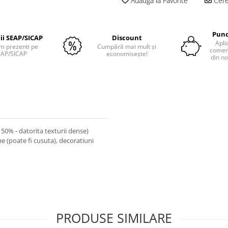
Adauga la Favorite
Cere 
Punc
tii SEAP/SICAP
Discount
Apli
m prezenti pe
Cumpără mai mult și
comenz
EAP/SICAP
economisește!
din no
(150% - datorita texturii dense)
 (poate fi cusuta), decoratiuni
PRODUSE SIMILARE