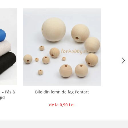
 – Pâslă
Bile din lemn de fag Pentart
Forme de
gid
de la 0,90 Lei