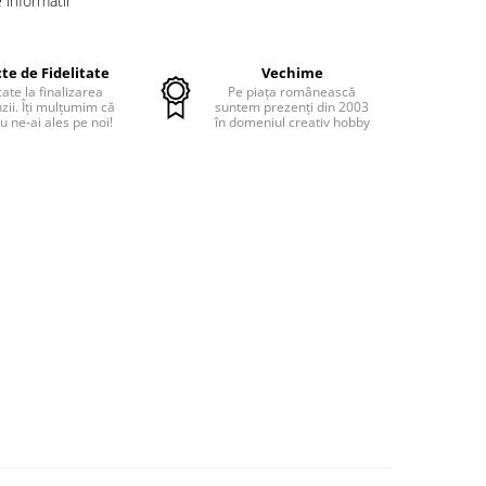
informatii
te de Fidelitate
Vechime
cate la finalizarea
Pe piața românească
ii. Îți mulțumim că
suntem prezenți din 2003
u ne-ai ales pe noi!
în domeniul creativ hobby