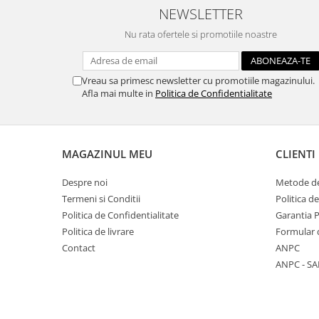
NEWSLETTER
Hartie craft
Nu rata ofertele si promotiile noastre
Carton/Hartie efecte speciale
Carton/Hartie Scrapbooking
Carton/Hartie unicolor
Vreau sa primesc newsletter cu promotiile magazinului.
Afla mai multe in
Politica de Confidentialitate
Hartie creponata
Hartie dantelata
Hartie matase
Hartie origami
MAGAZINUL MEU
CLIENTI
Hartie reciclata/manuala
Despre noi
Metode de
Plicuri
Termeni si Conditii
Politica d
Carton
Politica de Confidentialitate
Garantia 
Rame, albume, notesuri
Politica de livrare
Formular 
Masti
Contact
ANPC
ANPC - SA
Forme/Figurine carton
Panglici, snururi, sarma
Dantela