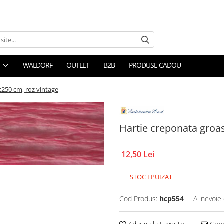
E
WALDORF
OUTLET
B2B
PRODUSE CADOU
x250 cm, roz vintage
Hartie creponata groas
12,50 Lei
STOC EPUIZAT
Cod Produs:
hcp554
Ai nevoie 