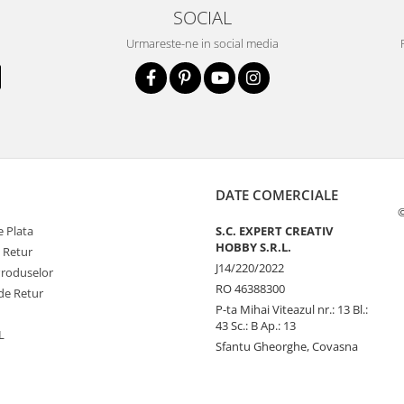
SOCIAL
Urmareste-ne in social media
DATE COMERCIALE
©
 Plata
S.C. EXPERT CREATIV
HOBBY S.R.L.
e Retur
J14/220/2022
Produselor
RO 46388300
de Retur
P-ta Mihai Viteazul nr.: 13 Bl.:
43 Sc.: B Ap.: 13
L
Sfantu Gheorghe, Covasna