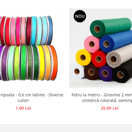
NOU
 ripsata - 0,6 cm latime - Diverse
Fetru la metru - Grosime 2 mm
culori
sintetică colorată, semiri
1,00 Lei
25,00 Lei