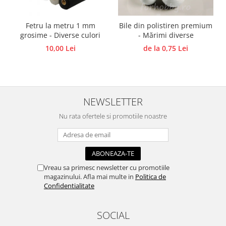
Panglici craciun
Panglici decor
Fetru la metru 1 mm
Bile din polistiren premium
Snur/sfoara/fir
grosime - Diverse culori
- Mărimi diverse
Metal
10,00 Lei
de la 0,75 Lei
Aplice decor
Sticla
Platouri
NEWSLETTER
Sticlute
Altele
Nu rata ofertele si promotiile noastre
Stampile, sigilii
Baze stampile
Stampile lemn
Vreau sa primesc newsletter cu promotiile
Stampile silicon
magazinului. Afla mai multe in
Politica de
Ustensile, aparate
Confidentialitate
Cutter, trimmer
Perforatoare
SOCIAL
Pistoale de lipit