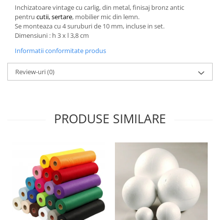
Inchizatoare vintage cu carlig, din metal, finisaj bronz antic
Hartie craft
pentru
cutii, sertare
, mobilier mic din lemn.
Se monteaza cu 4 suruburi de 10 mm, incluse in set.
Carton/Hartie efecte speciale
Dimensiuni : h 3 x l 3,8 cm
Carton/Hartie Scrapbooking
Informatii conformitate produs
Carton/Hartie unicolor
Hartie creponata
Review-uri
(0)
Hartie dantelata
Hartie matase
Hartie origami
PRODUSE SIMILARE
Hartie reciclata/manuala
Plicuri
Carton
Rame, albume, notesuri
Masti
Forme/Figurine carton
Panglici, snururi, sarma
Dantela