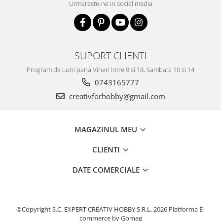
Urmareste-ne in social media
Traforaj, pirogravura
Ustensile
Polistiren
Ceramica
SUPORT CLIENTI
Accesorii floristica
Program de Luni pana Vineri intre 9 si 18, Sambata 10 si 14
0743165777
Hartie creponata
Plante uscate
creativforhobby@gmail.com
Materiale textile
Articole din bumbac
MAGAZINUL MEU
Modele termoadezive
Saculeti
CLIENTI
Design cofetarie
DATE COMERCIALE
Forme pentru turnat ciocolata
Mozaic
Pictura pe fata si corp
©Copyright S.C. EXPERT CREATIV HOBBY S.R.L. 2026
Platforma E-
commerce by Gomag
Vopsea pentru fata si corp